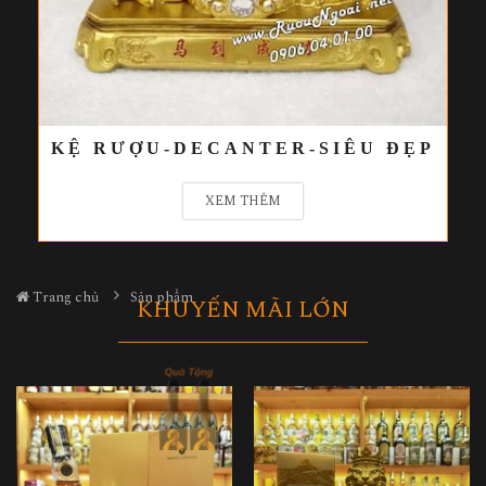
KỆ RƯỢU-DECANTER-SIÊU ĐẸP
XEM THÊM
Trang chủ
Sản phẩm
KHUYẾN MÃI LỚN