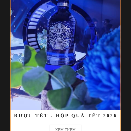
RƯỢU TẾT - HỘP QUÀ TẾT 2026
XEM THÊM