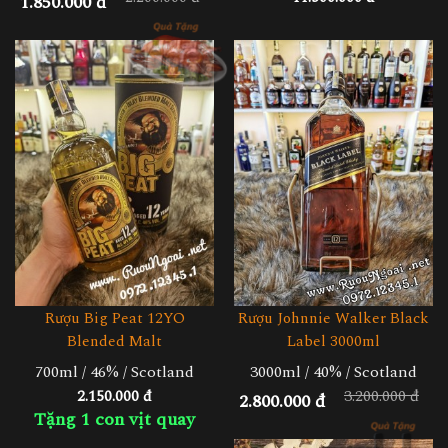
1.850.000 đ
Rượu Big Peat 12YO
Rượu Johnnie Walker Black
Blended Malt
Label 3000ml
700ml / 46% / Scotland
3000ml / 40% / Scotland
3.200.000 đ
2.150.000 đ
2.800.000 đ
Tặng 1 con vịt quay