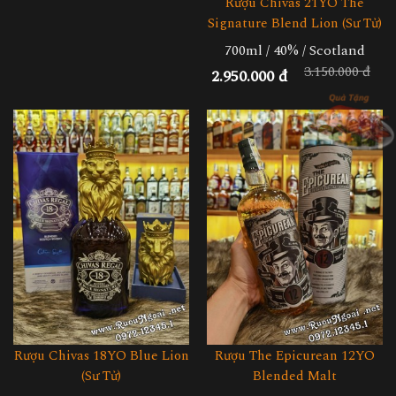
Rượu Chivas 21YO The
Signature Blend Lion (Sư Tử)
700ml / 40% / Scotland
3.150.000 đ
2.950.000 đ
Rượu Chivas 18YO Blue Lion
Rượu The Epicurean 12YO
(Sư Tử)
Blended Malt