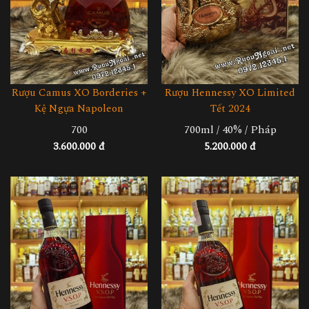
Rượu Camus XO Borderies +
Rượu Hennessy XO Limited
Kệ Ngựa Napoleon
Tết 2024
700
700ml / 40% / Pháp
3.600.000 đ
5.200.000 đ