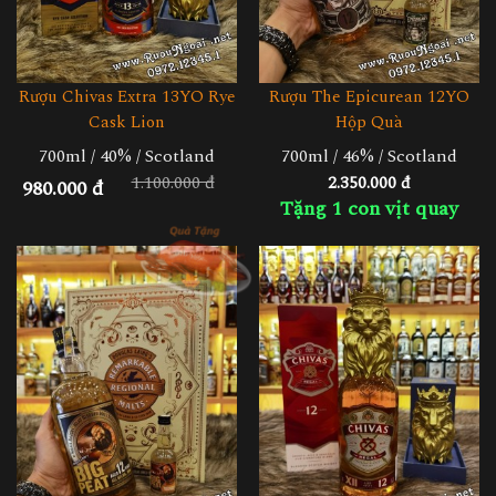
Rượu Chivas Extra 13YO Rye
Rượu The Epicurean 12YO
Cask Lion
Hộp Quà
700ml / 40% / Scotland
700ml / 46% / Scotland
1.100.000 đ
2.350.000 đ
980.000 đ
Tặng 1 con vịt quay