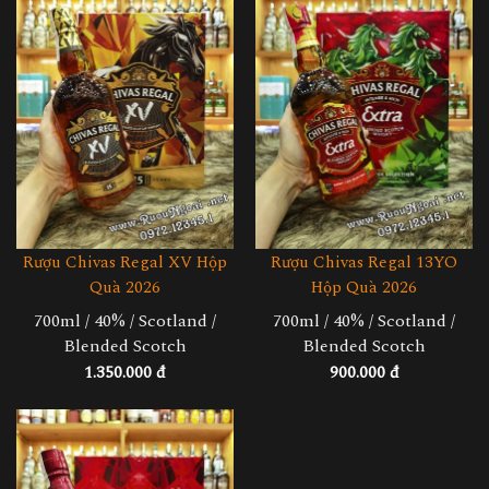
Rượu Chivas Regal XV Hộp
Rượu Chivas Regal 13YO
Quà 2026
Hộp Quà 2026
700ml / 40% / Scotland /
700ml / 40% / Scotland /
Blended Scotch
Blended Scotch
1.350.000 đ
900.000 đ