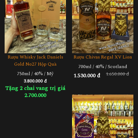
Rượu Whisky Jack Daniels
Rượu Chivas Regal XV Lion
Gold No27 Hộp Quà
700ml / 40% / Scotland
750ml / 40% / Mỹ
1.650.000 đ
1.530.000 đ
3.800.000 đ
Tặng 2 chai vang trị giá
2.700.000