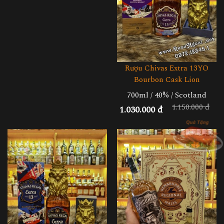
Rượu Chivas Extra 13YO
Bourbon Cask Lion
700ml / 40% / Scotland
1.150.000 đ
1.030.000 đ