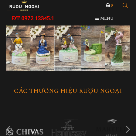
0
ĐT 0972.12345.1
MENU
Previous
Next
CÁC THƯƠNG HIỆU RƯỢU NGOẠI