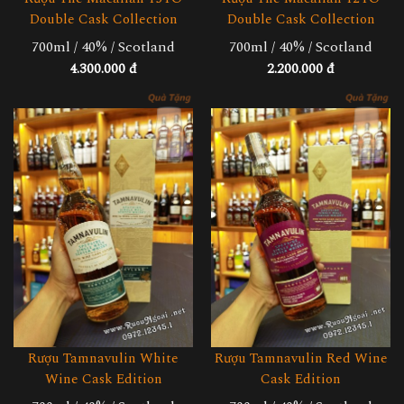
Double Cask Collection
Double Cask Collection
700ml / 40% / Scotland
700ml / 40% / Scotland
4.300.000 đ
2.200.000 đ
Rượu Tamnavulin White
Rượu Tamnavulin Red Wine
Wine Cask Edition
Cask Edition