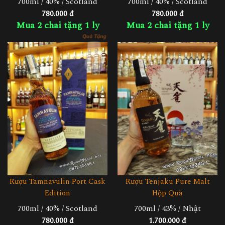
700ml / 40% / Scotland
700ml / 40% / Scotland
780.000 đ
780.000 đ
Mua 2 chai tặng 1 ly
Mua 2 chai tặng 1 ly
Rượu Tamnavulin Port Cask
Rượu Tenjaku Pure Malt
Edition
Hộp Quà
700ml / 40% / Scotland
700ml / 43% / Nhật
780.000 đ
1.700.000 đ