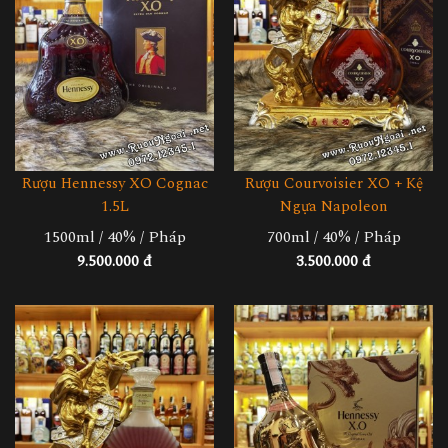
Rượu Hennessy XO Cognac
Rượu Courvoisier XO + Kệ
1.5L
Ngựa Napoleon
1500ml / 40% / Pháp
700ml / 40% / Pháp
9.500.000 đ
3.500.000 đ