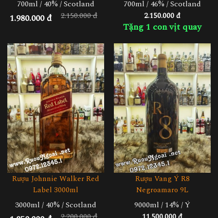
700ml / 40% / Scotland
700ml / 46% / Scotland
2.150.000 đ
2.150.000 đ
1.980.000 đ
Tặng 1 con vịt quay
Rượu Johnnie Walker Red
Rượu Vang Ý R8
Label 3000ml
Negroamaro 9L
3000ml / 40% / Scotland
9000ml / 14% / Ý
2.200.000 đ
11.500.000 đ