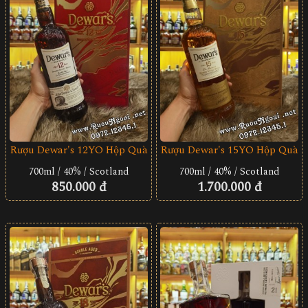
Rượu Dewar's 12YO Hộp Quà
Rượu Dewar's 15YO Hộp Quà
700ml / 40% / Scotland
700ml / 40% / Scotland
850.000 đ
1.700.000 đ