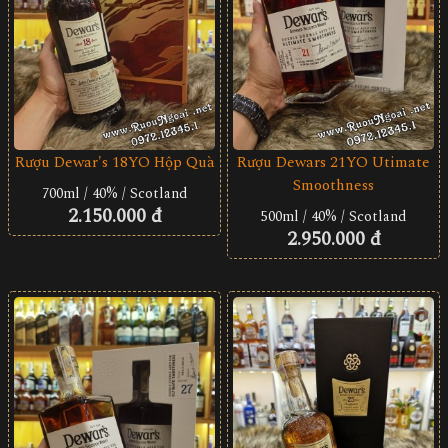
Rượu Dewar's 18YO Hộp Quà
Rượu Dewars 21YO Utimate
Smoothness
700ml / 40% / Scotland
2.150.000 đ
500ml / 40% / Scotland
2.950.000 đ