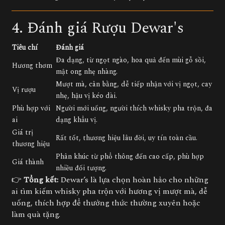
4. Đánh giá Rượu Dewar's
Tiêu chí
Đánh giá
Đa dạng, từ ngọt ngào, hoa quả đến mùi gỗ sồi,
Hương thơm
mật ong nhẹ nhàng.
Mượt mà, cân bằng, dễ tiếp nhận với vị ngọt, cay
Vị rượu
nhẹ, hậu vị kéo dài.
Phù hợp với
Người mới uống, người thích whisky pha trộn, đa
ai
dạng khẩu vị.
Giá trị
Rất tốt, thương hiệu lâu đời, uy tín toàn cầu.
thương hiệu
Phân khúc từ phổ thông đến cao cấp, phù hợp
Giá thành
nhiều đối tượng.
👉
Tổng kết:
Dewar’s là lựa chọn hoàn hảo cho những
ai tìm kiếm whisky pha trộn với hương vị mượt mà, dễ
uống, thích hợp để thưởng thức thường xuyên hoặc
làm quà tặng.