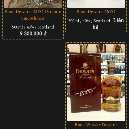
Rượu Dewar's 32YO Utimate
Rượu Dewar's 15YO
Smoothness
Liên
700ml / 40% / Scotland
hệ
500ml / 40% / Scotland
9.200.000 đ
Rượu Whisky Dewar's