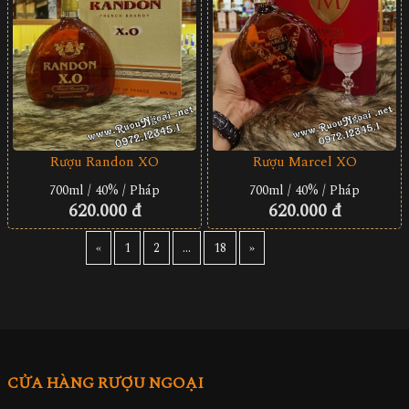
Rượu Randon XO
Rượu Marcel XO
700ml / 40% / Pháp
700ml / 40% / Pháp
620.000 đ
620.000 đ
«
1
2
...
18
»
CỬA HÀNG RƯỢU NGOẠI