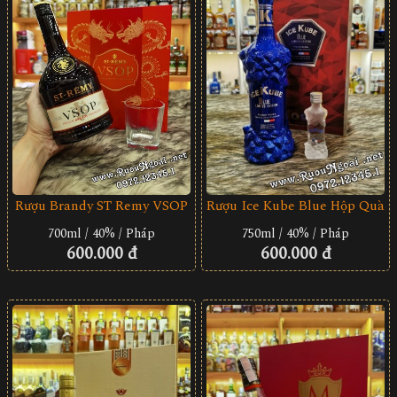
Rượu Brandy ST Remy VSOP
Rượu Ice Kube Blue Hộp Quà
700ml / 40% / Pháp
750ml / 40% / Pháp
600.000 đ
600.000 đ