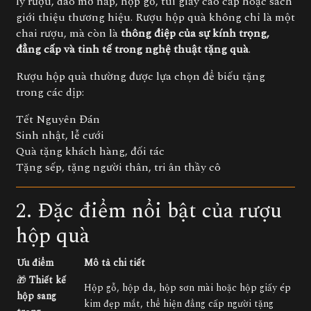
ly rượu, dao mở nắp, hộp gỗ, túi giấy cao cấp hoặc sách
giới thiệu thương hiệu. Rượu hộp quà không chỉ là một
chai rượu, mà còn là
thông điệp của sự kính trọng,
đẳng cấp và tinh tế trong nghệ thuật tặng quà
.
Rượu hộp quà thường được lựa chọn để biếu tặng
trong các dịp:
Tết Nguyên Đán
Sinh nhật, lễ cưới
Quà tặng khách hàng, đối tác
Tặng sếp, tặng người thân, tri ân thầy cô
2. Đặc điểm nổi bật của rượu
hộp quà
Ưu điểm
Mô tả chi tiết
🎁
Thiết kế
Hộp gỗ, hộp da, hộp sơn mài hoặc hộp giấy ép
hộp sang
kim đẹp mắt, thể hiện đẳng cấp người tặng