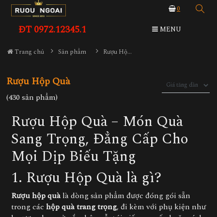
0
ĐT 0972.12345.1
MENU
Trang chủ
Sản phẩm
Rượu Hộp Quà
Rượu Hộp Quà
(430 sản phẩm)
Rượu Hộp Quà – Món Quà
Sang Trọng, Đẳng Cấp Cho
Mọi Dịp Biếu Tặng
1. Rượu Hộp Quà là gì?
Rượu hộp quà
là dòng sản phẩm được đóng gói sẵn
trong các
hộp quà trang trọng
, đi kèm với phụ kiện như