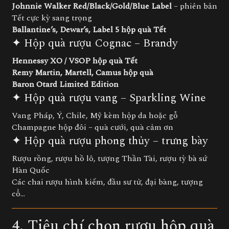
Johnnie Walker Red/Black/Gold/Blue Label
– phiên bản
Tết cực kỳ sang trọng
Ballantine’s, Dewar’s, Label 5 hộp quà Tết
✦ Hộp quà rượu Cognac – Brandy
Hennessy XO / VSOP hộp quà Tết
Remy Martin, Martell, Camus hộp quà
Baron Otard Limited Edition
✦ Hộp quà rượu vang – Sparkling Wine
Vang Pháp, Ý, Chile, Mỹ kèm hộp da hoặc gỗ
Champagne hộp đôi – quà cưới, quà cảm ơn
✦ Hộp quà rượu phong thủy – trưng bày
Rượu rồng, rượu hồ lô, tượng Thần Tài, rượu tỳ bà sứ
Hàn Quốc
Các chai rượu hình kiếm, đầu sư tử, đại bàng, tượng
cổ…
4. Tiêu chí chọn rượu hộp quà