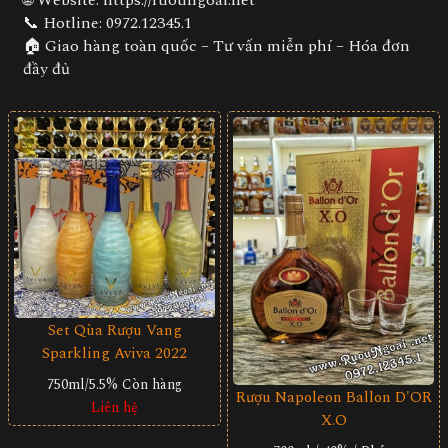
🌐 Website:
https://ruoungoai.net
📞 Hotline:
0972.12345.1
🏠 Giao hàng toàn quốc – Tư vấn miễn phí – Hóa đơn
đầy đủ
Set Qùa Rượu Vang
Sparkling Aviva 2022
750ml/5.5%
Còn hàng
Rượu Napoleon Ballon D'OR
Liên hệ
X.O