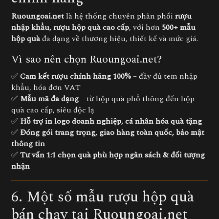
Ruoungoai.net
là hệ thống chuyên phân phối
rượu
nhập khẩu, rượu hộp quà cao cấp
, với hơn
500+ mẫu
hộp quà
đa dạng về thương hiệu, thiết kế và mức giá.
Vì sao nên chọn Ruoungoai.net?
✅
Cam kết rượu chính hãng 100%
– đầy đủ tem nhập
khẩu, hóa đơn VAT
✅
Mẫu mã đa dạng
– từ hộp quà phổ thông đến hộp
quà cao cấp, siêu độc lạ
✅
Hỗ trợ in logo doanh nghiệp, cá nhân hóa quà tặng
✅
Đóng gói trang trọng, giao hàng toàn quốc, bảo mật
thông tin
✅
Tư vấn 1:1 chọn quà phù hợp ngân sách & đối tượng
nhận
6. Một số mẫu rượu hộp quà
bán chạy tại Ruoungoai.net