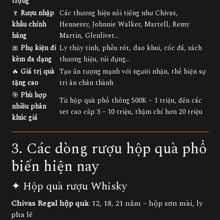
trọng
🍷
Rượu nhập
Các thương hiệu nổi tiếng như Chivas,
khẩu chính
Hennessy, Johnnie Walker, Martell, Remy
hãng
Martin, Glenlivet…
🎀
Phụ kiện đi
Ly thủy tinh, phễu rót, dao khui, cốc đá, sách
kèm đa dạng
thương hiệu, túi đựng…
🔥
Giá trị quà
Tạo ấn tượng mạnh với người nhận, thể hiện sự
tặng cao
tri ân chân thành
🎯
Phù hợp
Từ hộp quà phổ thông 500K – 1 triệu, đến các
nhiều phân
set cao cấp 3 – 10 triệu, thậm chí hơn 20 triệu
khúc giá
3. Các dòng rượu hộp quà phổ
biến hiện nay
✦ Hộp quà rượu Whisky
Chivas Regal hộp quà
: 12, 18, 21 năm – hộp sơn mài, ly
pha lê