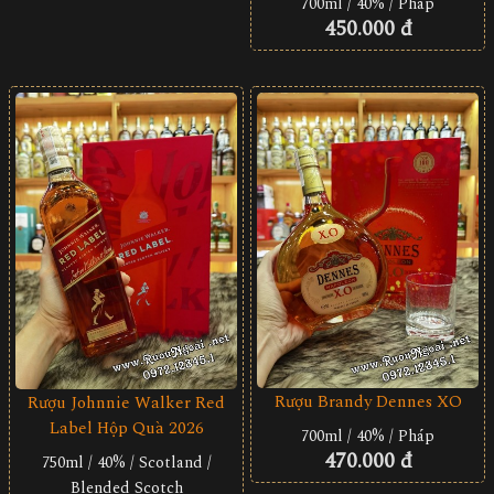
700ml / 40% / Pháp
450.000 đ
Rượu Brandy Dennes XO
Rượu Johnnie Walker Red
Label Hộp Quà 2026
700ml / 40% / Pháp
470.000 đ
750ml / 40% / Scotland /
Blended Scotch