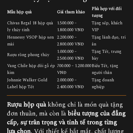
Phù hợp với đối
Mẫu hộp quà
Giá tham khảo
tượng
Chivas Regal 18 hộp quà
1.500.000 –
Tặng sếp, khách
ly thủy tinh
1.800.000 VNĐ
VIP
Hennessy VSOP hộp sơn
2.200.000 –
Tặng lãnh đạo, tri
mài
2.800.000 VNĐ
ân
1.000.000 –
Tặng Tết, trưng
Rượu rồng phong thủy
2.500.000 VNĐ
bày
Vang Chile hộp đôi gỗ ép
700.000 – 1.200.000
Biếu Tết, tặng
kim
VNĐ
người thân
Johnnie Walker Gold
2.000.000 –
Tặng doanh
Label hộp Tết
2.400.000 VNĐ
nghiệp
Rượu hộp quà
không chỉ là món quà tặng
đơn thuần, mà còn là
biểu tượng của đẳng
cấp, sự trân trọng và tinh tế trong từng
lựa chọn
. Với thiết kế bắt mắt, chất lượng