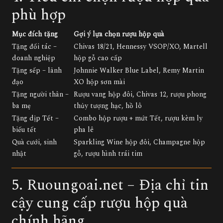
phù hợp
Mục đích tặng
Gợi ý lựa chọn rượu hộp quà
Tặng đối tác –
Chivas 18/21, Hennessy VSOP/XO, Martell
doanh nghiệp
hộp gỗ cao cấp
Tặng sếp – lãnh
Johnnie Walker Blue Label, Remy Martin
đạo
XO hộp sơn mài
Tặng người thân –
Rượu vang hộp đôi, Chivas 12, rượu phong
ba mẹ
thủy tượng hạc, hồ lô
Tặng dịp Tết –
Combo hộp rượu + mứt Tết, rượu kèm ly
biếu tết
pha lê
Quà cưới, sinh
Sparkling Wine hộp đôi, Champagne hộp
nhật
gỗ, rượu hình trái tim
5. Ruoungoai.net – Địa chỉ tin
cậy cung cấp rượu hộp quà
chính hãng