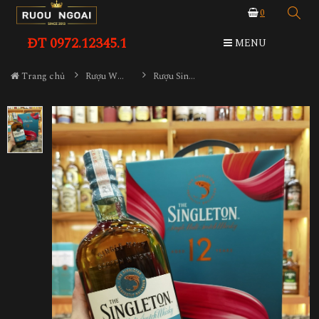
0
ĐT 0972.12345.1
MENU
Trang chủ
Rượu Whisky
Rượu Singleton 12YO Hộp Quà 2026