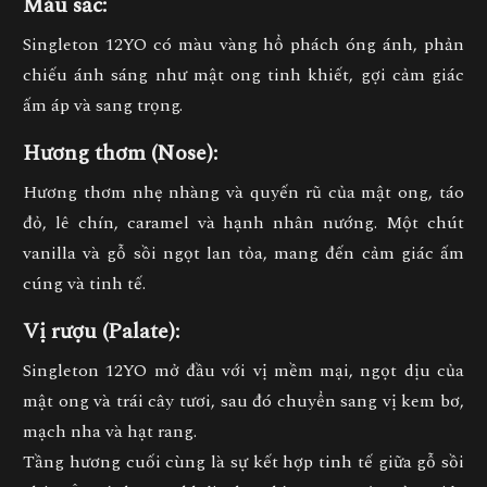
Màu sắc:
Singleton 12YO có màu
vàng hổ phách óng ánh
, phản
chiếu ánh sáng như mật ong tinh khiết, gợi cảm giác
ấm áp và sang trọng.
Hương thơm (Nose):
Hương thơm nhẹ nhàng và quyến rũ của
mật ong, táo
đỏ, lê chín, caramel và hạnh nhân nướng
. Một chút
vanilla và gỗ sồi ngọt
lan tỏa, mang đến cảm giác ấm
cúng và tinh tế.
Vị rượu (Palate):
Singleton 12YO mở đầu với vị
mềm mại, ngọt dịu của
mật ong và trái cây tươi
, sau đó chuyển sang
vị kem bơ,
mạch nha và hạt rang
.
Tầng hương cuối cùng là
sự kết hợp tinh tế giữa gỗ sồi