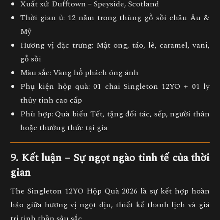
Xuất xứ:
Dufftown – Speyside, Scotland
Thời gian ủ:
12 năm trong thùng gỗ sồi châu Âu &
Mỹ
Hương vị đặc trưng:
Mật ong, táo, lê, caramel, vani,
gỗ sồi
Màu sắc:
Vàng hổ phách óng ánh
Phụ kiện hộp quà:
01 chai Singleton 12YO + 01 ly
thủy tinh cao cấp
Phù hợp:
Quà biếu Tết, tặng đối tác, sếp, người thân
hoặc thưởng thức tại gia
9. Kết luận – Sự ngọt ngào tinh tế của thời
gian
The Singleton 12YO Hộp Quà 2026
là sự kết hợp hoàn
hảo giữa
hương vị ngọt dịu, thiết kế thanh lịch và giá
trị tinh thần sâu sắc
.