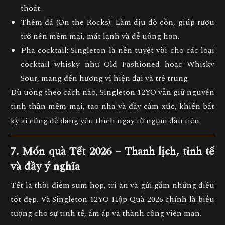
thoát.
Thêm đá (On the Rocks):
Làm dịu độ cồn, giúp rượu
trở nên mềm mại, mát lạnh và dễ uống hơn.
Pha cocktail:
Singleton là nền tuyệt vời cho các loại
cocktail whisky như
Old Fashioned
hoặc
Whisky
Sour
, mang đến hương vị hiện đại và trẻ trung.
Dù uống theo cách nào, Singleton 12YO vẫn giữ nguyên
tinh thần
mềm mại, tao nhã và đầy cảm xúc
, khiến bất
kỳ ai cũng dễ dàng yêu thích ngay từ ngụm đầu tiên.
7. Món quà Tết 2026 – Thanh lịch, tinh tế
và đầy ý nghĩa
Tết là thời điểm sum họp, tri ân và gửi gắm những điều
tốt đẹp. Và
Singleton 12YO Hộp Quà 2026
chính là
biểu
tượng cho sự tinh tế, ấm áp và thành công viên mãn
.