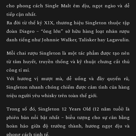
cho phong cách
Single Malt êm dịu, ngọt ngào và dễ
tiếp cận nhất
.
Ra đời từ thế kỷ XIX, thương hiệu Singleton thuộc tập
đoàn
Diageo
– “ông lớn” sở hữu hàng loạt nhãn rượu
danh tiếng như Johnnie Walker, Talisker hay Lagavulin.
Mỗi chai rượu Singleton là một tác phẩm được tạo nên
từ
tâm huyết, truyền thống và kỹ thuật chưng cất thủ
công tỉ mỉ
.
Với hương vị mượt mà, dễ uống và đầy quyến rũ,
Singleton nhanh chóng chiếm được cảm tình của hàng
triệu người yêu whisky trên toàn thế giới.
Trong số đó,
Singleton 12 Years Old
(12 năm tuổi) là
phiên bản nổi bật nhất – biểu tượng cho sự
cân bằng
hoàn hảo giữa độ trưởng thành, hương ngọt dịu và
phong cách tinh tế
.