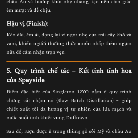
châu Âu và hương khói nhẹ nhàng
, tạo nên cảm giác
êm mượt và dễ chịu.
Hậu vị (Finish):
Kéo dài, êm ái, đọng lại vị
ngọt nhẹ của trái cây khô và
vani
, khiến người thưởng thức muốn nhấp thêm ngụm
nữa để cảm nhận trọn vẹn.
5. Quy trình chế tác – Kết tinh tinh hoa
của Speyside
Điểm đặc biệt của Singleton 12YO nằm ở
quy trình
chưng cất chậm rãi (Slow Batch Distillation)
– giúp
chiết xuất tối đa hương vị tự nhiên của lúa mạch và
nước suối tinh khiết vùng Dufftown.
Sau đó, rượu được
ủ trong thùng gỗ sồi Mỹ và châu Âu