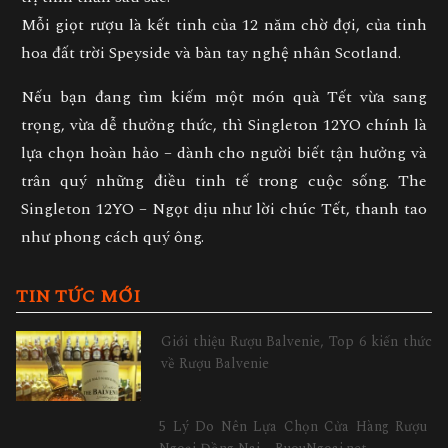
Mỗi giọt rượu là
kết tinh của 12 năm chờ đợi, của tinh
hoa đất trời Speyside và bàn tay nghệ nhân Scotland.
Nếu bạn đang tìm kiếm
một món quà Tết vừa sang
trọng, vừa dễ thưởng thức
, thì Singleton 12YO chính là
lựa chọn hoàn hảo –
dành cho người biết tận hưởng và
trân quý những điều tinh tế trong cuộc sống.
The
Singleton 12YO – Ngọt dịu như lời chúc Tết, thanh tao
như phong cách quý ông.
TIN TỨC MỚI
Giới thiệu Rượu Balvenie, Top 6 kiến thức
về Rượu Balvenie
5 Lý Do Nên Lựa Chọn Cửa Hàng Rượu