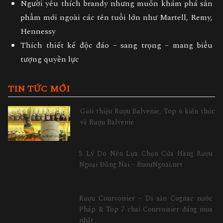
Người yêu thích brandy nhưng muốn khám phá sản
phẩm mới ngoài các tên tuổi lớn như Martell, Remy,
Hennessy
Thích thiết kế
độc đáo – sang trọng – mang biểu
tượng quyền lực
TIN TỨC MỚI
Giới thiệu Rượu Balvenie, Top 6 kiến thức
về Rượu Balvenie
5 Lý Do Nên Lựa Chọn Cửa Hàng Rượu
Ngoại Đồng Nai – RuouNgoai.net
Rượu Courvoisier – Di sản Cognac nước
Pháp & Top 7 chai Courvoisier đáng mua
nhất