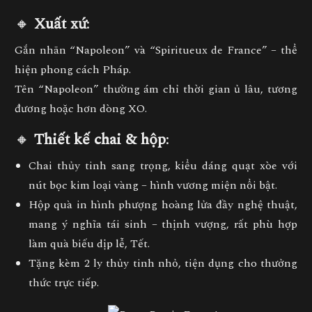
🔸
Xuất xứ
:
Gắn nhãn “Napoleon” và “Spiritueux de France” – thể
hiện phong cách Pháp.
Tên “Napoleon” thường ám chỉ thời gian ủ lâu, tương
đương hoặc hơn dòng
XO
.
🔸
Thiết kế chai & hộp
:
Chai thủy tinh sang trọng
, kiểu dáng quạt xòe với
nút bọc kim loại vàng – hình vương miện nổi bật.
Hộp quà in hình phượng hoàng lửa
đầy nghệ thuật,
mang ý nghĩa
tái sinh – thịnh vượng
, rất phù hợp
làm quà biếu dịp lễ, Tết.
Tặng kèm
2 ly thủy tinh nhỏ
, tiện dụng cho thưởng
thức trực tiếp.