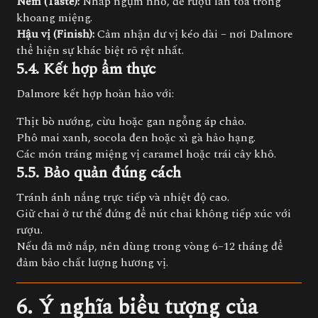
Nếm (Taste):
Nhấp ngụm nhỏ, để rượu lan tỏa trong
khoang miệng.
Hậu vị (Finish):
Cảm nhận dư vị kéo dài – nơi Dalmore
thể hiện sự khác biệt rõ rệt nhất.
5.4. Kết hợp ẩm thực
Dalmore kết hợp hoàn hảo với:
Thịt bò nướng, cừu hoặc gan ngỗng áp chảo.
Phô mai xanh, socola đen hoặc xì gà hảo hạng.
Các món tráng miệng vị caramel hoặc trái cây khô.
5.5. Bảo quản đúng cách
Tránh ánh nắng trực tiếp và nhiệt độ cao.
Giữ chai ở tư thế đứng để nút chai không tiếp xúc với
rượu.
Nếu đã mở nắp, nên dùng trong vòng 6–12 tháng để
đảm bảo chất lượng hương vị.
6. Ý nghĩa biểu tượng của