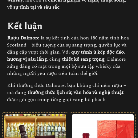
whisky
, mà còn là
chiêm nghiệm về nghệ thuật sống,
về sự tĩnh tại và sâu sắc
.
Kết luận
Rượu Dalmore
là sự kết tinh của hơn 180 năm tinh hoa
Scotland – biểu tượng của sự sang trọng, quyền lực và
đẳng cấp vượt thời gian. Với
quy trình ủ kép độc đáo
,
hương vị sâu lắng
, cùng
thiết kế sang trọng
, Dalmore
xứng đáng có mặt trong mọi bộ sưu tập whisky của
những người yêu rượu trên toàn thế giới.
Khi thưởng thức Dalmore, bạn không chỉ nếm rượu –
mà đang
thưởng thức lịch sử, văn hóa và nghệ thuật
được gói gọn trong từng giọt vàng hổ phách.