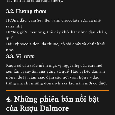
Tây Ban Nha chứa rượu sherry.
3.2. Hương thơm
Hương đầu: cam Seville, vani, chocolate sữa, cà phê
rang nhẹ.
Hương giữa: mật ong, trái cây khô, hạt nhục đậu khấu,
quế.
Hậu vị: socola đen, da thuộc, gỗ sồi cháy và chút khói
nhẹ.
3.3. Vị rượu
Rượu có cấu trúc mềm mại, vị ngọt nhẹ của caramel
xen lẫn vị cay ấm của gừng và quế. Hậu vị kéo dài, ấm
nồng, để lại cảm giác đậm sâu nơi vòm họng – đặc
trưng mà chỉ những dòng whisky lâu năm mới có được.
4. Những phiên bản nổi bật
của Rượu Dalmore