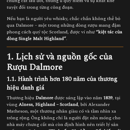
chưng cất lâu đời, thùng ủ quý hiếm và sự khắt khe
tuyệt đối trong từng công đoạn.
Nếu bạn là người yêu whisky, chắc chắn không thể bỏ
qua Dalmore – một trong những dòng rượu mang đậm
phong cách quý tộc Scotland, được ví như
“kiệt tác của
dòng Single Malt Highland”
.
1. Lịch sử và nguồn gốc của
Rượu Dalmore
1.1. Hành trình hơn 180 năm của thương
hiệu danh giá
Thương hiệu
Dalmore
được sáng lập vào năm
1839
, tại
vùng
Alness, Highland – Scotland
, bởi Alexander
Matheson, một thương nhân giàu có và tầm nhìn xa
trông rộng. Ông không chỉ là người đặt nền móng cho
nhà máy chưng cất mà còn định hình nên triết lý sản