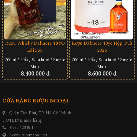
Rượu Whisky Dalmore 18YO
Rượu Dalmore 18yo Hộp Quà
Edition
2026
700ml / 40% / Scotland / Single
700ml / 40% / Scotland / Single
Malt
Malt
8.400.000 đ
8.600.000 đ
CỬA HÀNG RƯỢU NGOẠI
Quận Tân Phú, TP. Hồ Chí Minh
HOTLINE mua hàng
0972.12345.1
www.ruoungoai.net