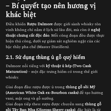
– Bí quyết tạo nên hương vị
khác biệt
Điều khiến
Rượu Dalmore
được giới sành whisky tôn
vinh không chỉ nằm ở lịch sử lâu đời, mà còn ở
nghệ
thuật chưng cất độc đáo
. Mỗi công đoạn đều được thực
hiện thủ công, dưới sự giám sát nghiêm ngặt của các
bậc thầy pha chế (Master Distillers).
2.1. Sử dụng thùng ủ gỗ quý hiếm
Dalmore nổi tiếng với
kỹ thuật ủ kép (Two Cask
Maturation)
– một đặc trưng hiếm có trong thế giới
whisky.
Giai đoạn đầu: rượu được ủ trong
thùng gỗ sồi Mỹ
(American White Oak ex-Bourbon casks)
để tạo hương
vani, mật ong và gỗ nướng.
Giai đoạn tiếp theo: rượu được chuyển sang
thùng gỗ
sồi Tây Ban Nha (Oloroso Sherry casks)
, đặc biệt là từ