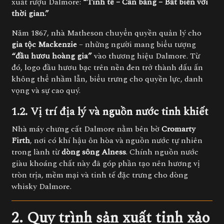
xuất rượu Dalmore:
“Tinh tế – Cân bằng – Bất biến với
thời gian.”
Năm 1867, nhà Matheson chuyển quyền quản lý cho
gia tộc Mackenzie
– những người mang biểu tượng
“đầu hươu hoàng gia”
vào thương hiệu Dalmore. Từ
đó, logo đầu hươu bạc trên nền đen trở thành dấu ấn
không thể nhầm lẫn, biểu trưng cho quyền lực, danh
vọng và sự cao quý.
1.2. Vị trí địa lý và nguồn nước tinh khiết
Nhà máy chưng cất Dalmore nằm bên bờ
Cromarty
Firth
, nơi có khí hậu ôn hòa và nguồn nước tự nhiên
trong lành từ
dòng sông Alness
. Chính nguồn nước
giàu khoáng chất này đã góp phần tạo nên hương vị
tròn trịa, mềm mại và tinh tế đặc trưng cho dòng
whisky Dalmore.
2. Quy trình sản xuất tinh xảo