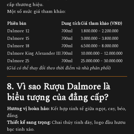
cấp thương hiệu.
Một số mức giá tham khảo:
Phiên bản
Dung tích
Giá tham khảo (VNĐ)
Dalmore 12
700ml
1.800.000 – 2.200.000
Dalmore 15
700ml
3.000.000 – 3.800.000
Dalmore 18
700ml
6.500.000 – 8.000.000
Dalmore King Alexander III
700ml
10.000.000 – 12.000.000
Dalmore 25
700ml
25.000.000 – 30.000.000
(
Giá có thể thay đổi theo thời điểm và nhà phân phối
)
8. Vì sao Rượu Dalmore là
biểu tượng của đẳng cấp?
Hương vị hoàn hảo:
Kết hợp tinh tế giữa ngọt, cay, béo,
đắng.
Thiết kế sang trọng:
Chai thủy tinh dày, logo đầu hươu
bạc tinh xảo.