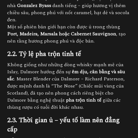
nhà
Gonzalez Byass
danh tiếng – giúp hương vị thêm
chiều sâu, phong phú với nốt caramel, hạt dẻ và socola
đen.
Một số phiên bản giới hạn còn được ủ trong thùng
Port, Madeira, Marsala hoặc Cabernet Sauvignon
, tạo
nên tầng hương phong phú và độc bản.
2.2. Tỷ lệ pha trộn tinh tế
Không giống như những dòng whisky mạnh mẽ của
Islay, Dalmore hướng đến sự
êm dịu, cân bằng và sâu
sắc
. Master Blender của Dalmore – Richard Paterson,
được mệnh danh là “The Nose” (Chiếc mũi vàng của
Scotland), đã tạo nên phong cách riêng biệt cho
Dalmore bằng nghệ thuật
pha trộn tinh tế
giữa các
thùng rượu có tuổi đời khác nhau.
2.3. Thời gian ủ – yếu tố làm nên đẳng
cấp