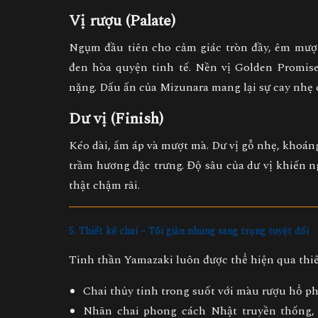
Vị rượu (Palate)
Ngụm đầu tiên cho cảm giác tròn đầy, êm mượ
đen hòa quyện tinh tế. Nền vị Golden Promis
nặng. Dấu ấn của Mizunara mang lại sự cay nhẹ 
Dư vị (Finish)
Kéo dài, ấm áp và mượt mà. Dư vị gỗ nhẹ, khoáng
trầm hương đặc trưng. Độ sâu của dư vị khiến
thật chậm rãi.
5. Thiết kế chai – Tối giản nhưng sang trọng tuyệt đối
Tinh thần Yamazaki luôn được thể hiện qua thiế
Chai thủy tinh trong suốt với màu rượu hổ 
Nhãn chai phong cách Nhật truyền thống,