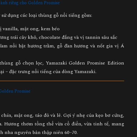
dành riêng cho Golden Promise
 sử dụng các loại thùng gỗ nổi tiếng gồm:
ị vanilla, mật ong, kem béo
ơng trái cây khô, chocolate đắng và vị tannin sâu sắc
làm nổi bật hương trầm, gỗ đàn hương và nốt gia vị Á
thùng gỗ chọn lọc, Yamazaki Golden Promise Edition
i – đặc trưng nổi tiếng của dòng Yamazaki.
h Golden Promise
 chín
, mật ong, táo đỏ và lê. Gợi ý nhẹ của kẹo bơ cứng,
a. Hương thơm tổng thể vừa cổ điển, vừa tinh tế, mang
ch nha nguyên bản thập niên 60–70.