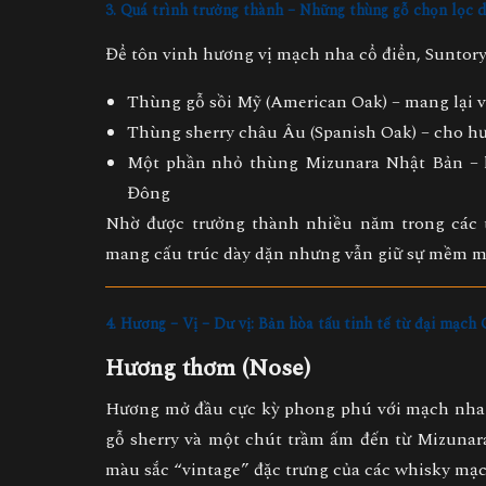
3. Quá trình trưởng thành – Những thùng gỗ chọn lọc 
Để tôn vinh hương vị mạch nha cổ điển, Suntory
Thùng gỗ sồi Mỹ
(American Oak) – mang lại v
Thùng sherry châu Âu
(Spanish Oak) – cho hư
Một phần nhỏ thùng Mizunara Nhật Bản
– 
Đông
Nhờ được trưởng thành nhiều năm trong các 
mang cấu trúc dày dặn nhưng vẫn giữ sự mềm mạ
4. Hương – Vị – Dư vị: Bản hòa tấu tinh tế từ đại mạc
Hương thơm (Nose)
Hương mở đầu cực kỳ phong phú với
mạch nha
gỗ sherry và một chút trầm ấm đến từ Mizunar
màu sắc “vintage” đặc trưng của các whisky mạ