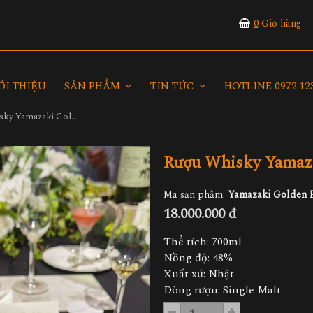
0
Giỏ hàng
ỚI THIỆU
SẢN PHẨM
TIN TỨC
HOTLINE 0972.123
Rượu Whisky Yamazaki Golden Promise Edition
Rượu Whisky Yamaza
Mã sản phẩm:
Yamazaki Golden P
18.000.000 đ
Thể tích: 700ml
Nồng độ: 48%
Xuất xứ: Nhật
Dòng rượu: Single Malt