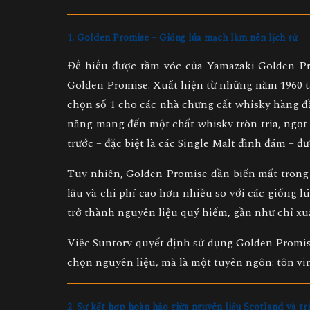
1. Golden Promise – Giống lúa mạch làm nên lịch sử
Để hiểu được tầm vóc của Yamazaki Golden Pr
Golden Promise
. Xuất hiện từ những năm 1960 
chọn số 1 cho các nhà chưng cất whisky hàng đ
năng mang đến một chất whisky tròn trịa, ngọt 
trước – đặc biệt là các Single Malt đình đám – đ
Tuy nhiên, Golden Promise dần biến mất trong 
lâu và chi phí cao hơn nhiều so với các giống 
trở thành nguyên liệu quý hiếm, gần như chỉ xu
Việc Suntory quyết định sử dụng Golden Promis
chọn nguyên liệu, mà là một tuyên ngôn:
tôn vi
2. Sự kết hợp hoàn hảo giữa nguyên liệu Scotland và tr