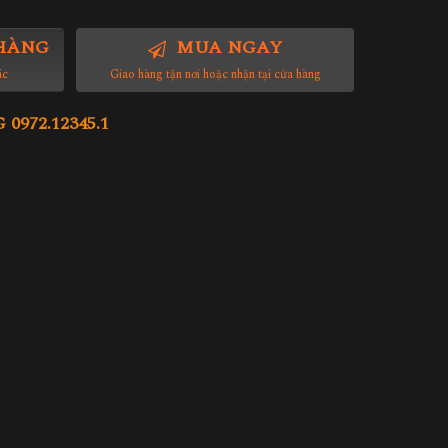
HÀNG
MUA NGAY
ác
Giao hàng tận nơi hoặc nhận tại cửa hàng
972.12345.1