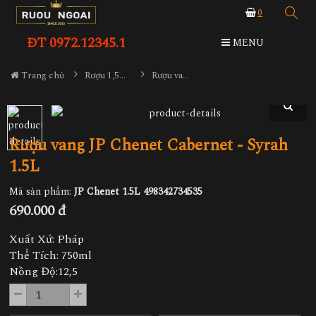
0
ĐT 0972.12345.1
MENU
Trang chủ
Rượu 1,5L-2L-3L-4,5L
Rượu vang JP Chenet Cabernet - Syrah 1.5L
Rượu vang JP Chenet Cabernet - Syrah
1.5L
Mã sản phẩm:
JP Chenet 1.5L 498342734535
690.000 đ
Xuất Xứ: Pháp
Thể Tích: 750ml
Nồng Độ:12,5