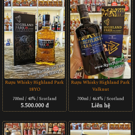
Rượu Whisky Highland Park
Rượu Whisky Highland Park
18YO
Valknut
700ml / 40% / Scotland
700ml / 46.8% / Scotland
5.500.000 đ
Liên hệ