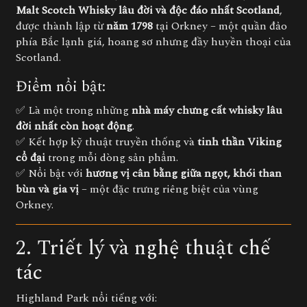
Malt Scotch Whisky lâu đời và độc đáo nhất Scotland
,
được thành lập từ
năm 1798
tại Orkney – một quần đảo
phía Bắc lạnh giá, hoang sơ nhưng đầy huyền thoại của
Scotland.
Điểm nổi bật:
✅ Là một trong những
nhà máy chưng cất whisky lâu
đời nhất còn hoạt động
.
✅ Kết hợp kỹ thuật truyền thống và
tinh thần Viking
cổ đại
trong mỗi dòng sản phẩm.
✅ Nổi bật với
hương vị cân bằng giữa ngọt, khói than
bùn và gia vị
– một đặc trưng riêng biệt của vùng
Orkney.
2. Triết lý và nghệ thuật chế
tác
Highland Park nổi tiếng với: