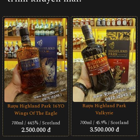
Rượu Highland Park
Rượu Highland Park 16YO
Valkyrie
Wings Of The Eagle
700ml / 45.9% / Scotland
700ml / 44.5% / Scotland
3.500.000 đ
2.500.000 đ