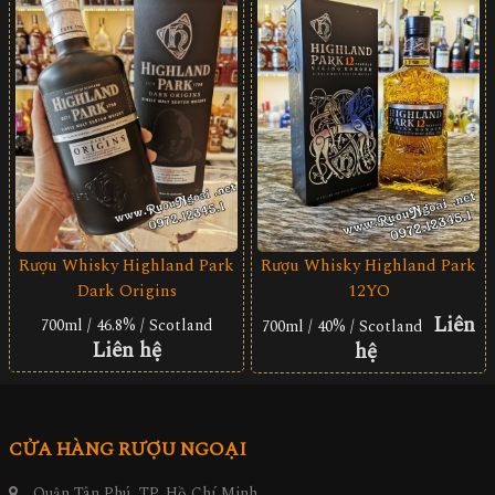
Rượu Whisky Highland Park
Rượu Whisky Highland Park
Dark Origins
12YO
Liên
700ml / 46.8% / Scotland
700ml / 40% / Scotland
Liên hệ
hệ
CỬA HÀNG RƯỢU NGOẠI
Quận Tân Phú, TP. Hồ Chí Minh