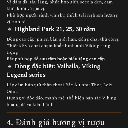
Vị đậm đà, sâu lắng, phức hợp giữa socola đen, cam
khô, khói và gia vị.
Phù hợp người sành whisky, thích trải nghiệm hương
vị tinh tế.
🔹
Highland Park 21, 25, 30 năm
Dòng cao cấp, phiên bản giới hạn, đóng chai thủ công.
Thiết kế vỏ chai chạm khắc hình ảnh Viking sang
trọng.
Rất phù hợp để
sưu tầm hoặc biếu tặng cao cấp
.
🔹
Dòng đặc biệt: Valhalla, Viking
Legend series
Lấy cảm hứng từ thần thoại Bắc Âu như Thor, Loki,
Odin.
Hương vị độc đáo, mạnh mẽ, thể hiện bản sắc Viking
hoang dã và kiêu hãnh.
4. Đánh giá hương vị rượu