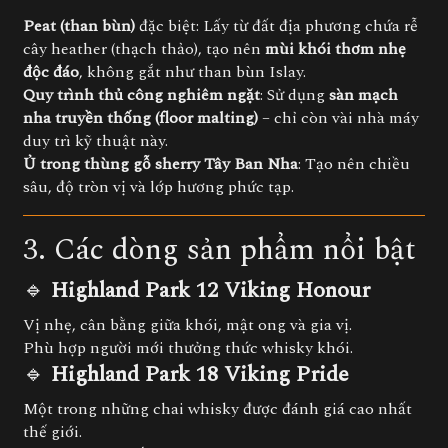
Peat (than bùn)
đặc biệt: Lấy từ đất địa phương chứa rễ
cây heather (thạch thảo), tạo nên
mùi khói thơm nhẹ
độc đáo
, không gắt như than bùn Islay.
Quy trình thủ công nghiêm ngặt
: Sử dụng
sàn mạch
nha truyền thống (floor malting)
– chỉ còn vài nhà máy
duy trì kỹ thuật này.
Ủ trong thùng gỗ sherry Tây Ban Nha
: Tạo nên chiều
sâu, độ tròn vị và lớp hương phức tạp.
3. Các dòng sản phẩm nổi bật
🔹
Highland Park 12 Viking Honour
Vị nhẹ, cân bằng giữa khói, mật ong và gia vị.
Phù hợp người mới thưởng thức whisky khói.
🔹
Highland Park 18 Viking Pride
Một trong những chai whisky được đánh giá cao nhất
thế giới.