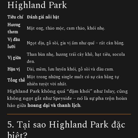
Highland Park
Tiêu chí
Đánh giá nổi bật
Hương
Mật ong, thảo mộc, cam thảo, khói nhẹ.
thơm
Vị đầu
Ngọt dịu, gỗ sồi, gia vị ấm như quế – rất cân bằng.
lưỡi
Than bùn nhẹ, hương trái cây khô, hạt tiêu, socola
Vị giữa
đen.
Hậu vị
Dài, mềm, lưu luyến khói, gỗ sồi và dầu cam.
Một trong những single malt có sự cân bằng tự
Tổng thể
nhiên tuyệt vời nhất.
Highland Park không quá “đậm khói” như Islay, cũng
không ngọt gắt như Speyside – nó là sự pha trộn hoàn
hảo giữa
hoang dại và thanh lịch
.
5. Tại sao Highland Park đặc
biệt?