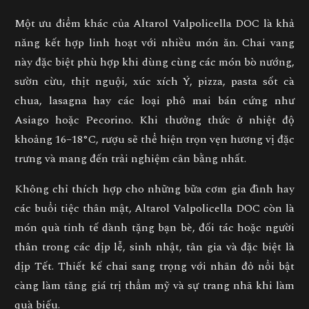
Một ưu điểm khác của Altarol Valpolicella DOC là khả
năng kết hợp linh hoạt với nhiều món ăn. Chai vang
này đặc biệt phù hợp khi dùng cùng các món bò nướng,
sườn cừu, thịt nguội, xúc xích Ý, pizza, pasta sốt cà
chua, lasagna hay các loại phô mai bán cứng như
Asiago hoặc Pecorino. Khi thưởng thức ở nhiệt độ
khoảng
16–18°C
, rượu sẽ thể hiện trọn vẹn hương vị đặc
trưng và mang đến trải nghiệm cân bằng nhất.
Không chỉ thích hợp cho những bữa cơm gia đình hay
các buổi tiệc thân mật, Altarol Valpolicella DOC còn là
món quà tinh tế dành tặng bạn bè, đối tác hoặc người
thân trong các dịp lễ, sinh nhật, tân gia và đặc biệt là
dịp Tết. Thiết kế chai sang trọng với nhãn đỏ nổi bật
càng làm tăng giá trị thẩm mỹ và sự trang nhã khi làm
quà biếu.