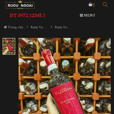
0
ĐT 0972.12345.1
MENU
Trang chủ
Rượu Vang
Rượu Vang Altarol Valpolicella DOC