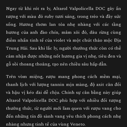
Ngay từ khi rót ra ly, Altarol Valpolicella DOC gây ấn
tượng với màu đỏ ruby tươi sáng, trong trẻo và đầy sức
sống. Hương thơm lan tỏa nhẹ nhàng với các tầng
hương của anh đào chín, mâm xôi đỏ, dâu rừng cùng
điểm nhấn tinh tế của violet và một chút thảo mộc Địa
Trung Hải. Sau khi lắc ly, người thưởng thức còn có thể
cảm nhận được những nốt hương gia vị nhẹ, tiêu đen và
gỗ sồi thoang thoảng, tạo nên chiều sâu hấp dẫn.
Trên vòm miệng, rượu mang phong cách mềm mại,
thanh lịch với lượng tannin mịn màng, độ axit cân đối
và hậu vị kéo dài dễ chịu. Chính sự cân bằng này giúp
Altarol Valpolicella DOC phù hợp với nhiều đối tượng
thưởng thức, từ người mới làm quen với rượu vang cho
đến những tín đồ sành vang yêu thích phong cách nhẹ
nhàng nhưng tinh tế của vùng Veneto.