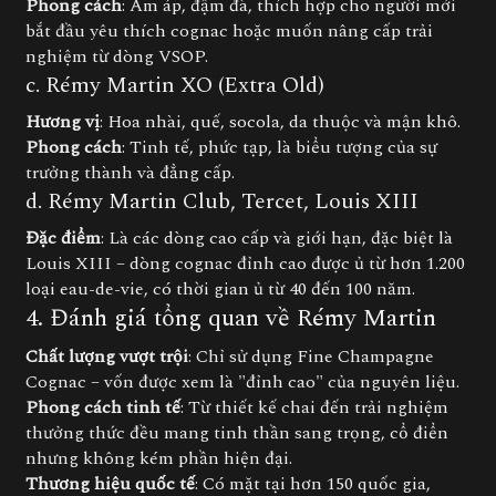
Phong cách
: Ấm áp, đậm đà, thích hợp cho người mới
bắt đầu yêu thích cognac hoặc muốn nâng cấp trải
nghiệm từ dòng VSOP.
c. Rémy Martin XO (Extra Old)
Hương vị
: Hoa nhài, quế, socola, da thuộc và mận khô.
Phong cách
: Tinh tế, phức tạp, là biểu tượng của sự
trưởng thành và đẳng cấp.
d. Rémy Martin Club, Tercet, Louis XIII
Đặc điểm
: Là các dòng cao cấp và giới hạn, đặc biệt là
Louis XIII – dòng cognac đỉnh cao được ủ từ hơn 1.200
loại eau-de-vie, có thời gian ủ từ 40 đến 100 năm.
4. Đánh giá tổng quan về Rémy Martin
Chất lượng vượt trội
: Chỉ sử dụng Fine Champagne
Cognac – vốn được xem là "đỉnh cao" của nguyên liệu.
Phong cách tinh tế
: Từ thiết kế chai đến trải nghiệm
thưởng thức đều mang tinh thần sang trọng, cổ điển
nhưng không kém phần hiện đại.
Thương hiệu quốc tế
: Có mặt tại hơn 150 quốc gia,