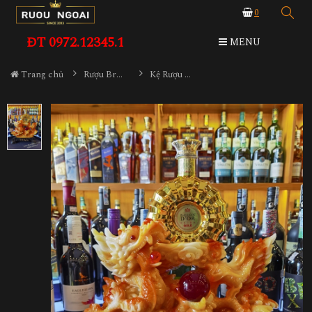
0
ĐT 0972.12345.1
MENU
Trang chủ
Rượu Brandy
Kệ Rượu XO Tài Phú Hưng Long - Rồng Vàng Giả Đá