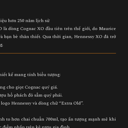
iệu hơn 250 năm lịch sử
 là dòng Cognac XO đầu tiên trên thế giới, do
Maurice
à bạn bè thân thiết. Qua thời gian, Hennessy XO đã trở
g.
hiết kế mang tính biểu tượng:
ưng cho giọt Cognac quý giá.
rượu hổ phách đỏ sẫm quý phái.
logo Hennessy và dòng chữ “Extra Old”.
 hình to hơn chai chuẩn 700ml, tạo ấn tượng mạnh mẽ khi
c
điểm nhấn trên kệ rượu gia đình
.