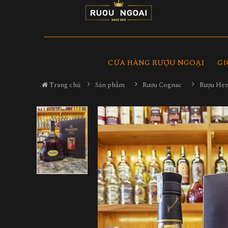
CỬA HÀNG RƯỢU NGOẠI
GI
Trang chủ
Sản phẩm
Rượu Cognac