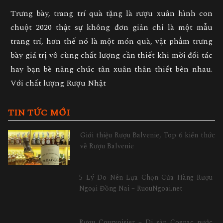
Trưng bày, trang trí quà tặng là rượu xuân hình
con
chuột 2020
thật sự không đơn giản chỉ là một mẫu
trang trí, hơn thế nó là một món quà, vật phẩm trưng
bày giá trị vô cùng chất lượng cần thiết khi mời đối tác
hay bạn bè nâng chúc tân xuân thân thiết bên nhau.
Với chất lượng Rượu Nhật
TIN TỨC MỚI
Giới thiệu Rượu Balvenie, Top 6 kiến thức
về Rượu Balvenie
5 Lý Do Nên Lựa Chọn Cửa Hàng Rượu
Ngoại Đồng Nai – RuouNgoai.net
Rượu Courvoisier – Di sản Cognac nước