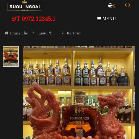
0
ĐT 0972.12345.1
MENU
Trang chủ
Rượu Phong Thủy
Kệ Trưng Bày Rượu - Long Phụng