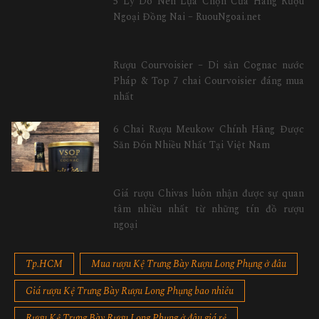
5 Lý Do Nên Lựa Chọn Cửa Hàng Rượu
Ngoại Đồng Nai – RuouNgoai.net
Rượu Courvoisier – Di sản Cognac nước
Pháp & Top 7 chai Courvoisier đáng mua
nhất
6 Chai Rượu Meukow Chính Hãng Được
Săn Đón Nhiều Nhất Tại Việt Nam
Giá rượu Chivas luôn nhận được sự quan
tâm nhiều nhất từ những tín đồ rượu
ngoại
Tp.HCM
Mua rượu Kệ Trưng Bày Rượu Long Phụng ở đâu
Giá rượu Kệ Trưng Bày Rượu Long Phụng bao nhiêu
Rượu Kệ Trưng Bày Rượu Long Phụng ở đâu giá rẻ