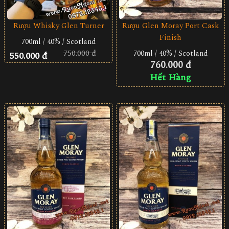
Rượu Whisky Glen Turner
Rượu Glen Moray Port Cask
Finish
700ml / 40% / Scotland
750.000 đ
700ml / 40% / Scotland
550.000 đ
760.000 đ
Hết Hàng