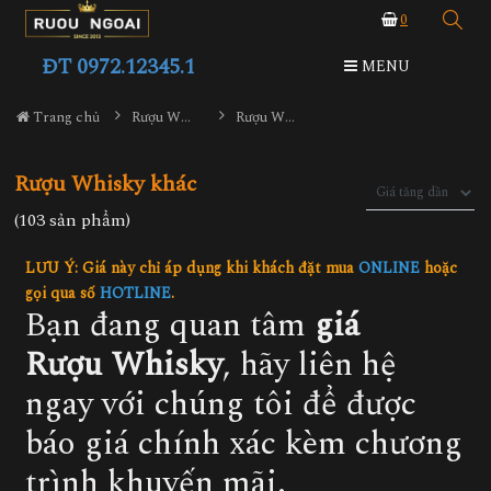
0
ĐT 0972.12345.1
MENU
Trang chủ
Rượu Whisky
Rượu Whisky khác
Rượu Whisky khác
(103 sản phẩm)
LƯU Ý: Giá này chỉ áp dụng khi khách đặt mua
ONLINE
hoặc
gọi qua số
HOTLINE
.
Bạn đang quan tâm
giá
Rượu Whisky
, hãy liên hệ
ngay với chúng tôi để được
báo giá chính xác kèm chương
trình khuyến mãi.