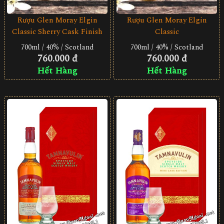
Rượu Glen Moray Elgin
Rượu Glen Moray Elgin
Classic Sherry Cask Finish
Classic
700ml / 40% / Scotland
700ml / 40% / Scotland
760.000 đ
760.000 đ
Hết Hàng
Hết Hàng