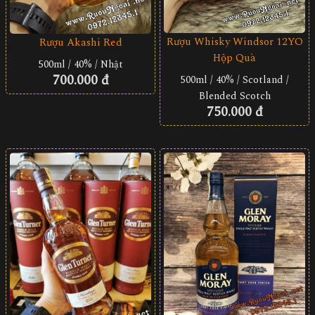
Rượu Whisky Windsor 12YO
Rượu Akashi Red
Hộp Quà
500ml / 40% / Nhật
700.000 đ
500ml / 40% / Scotland /
Blended Scotch
750.000 đ