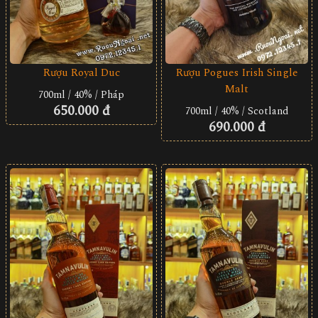
Rượu Royal Duc
Rượu Pogues Irish Single
Malt
700ml / 40% / Pháp
650.000 đ
700ml / 40% / Scotland
690.000 đ