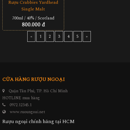
Rượu Crabbies Yardhead
Single Malt
700ml / 40% / Scotland
800.000 đ
«
1
2
3
4
5
»
CỬA HÀNG RƯỢU NGOẠI
Quận Tân Phú, TP. Hồ Chí Minh
HOTLINE mua hàng
0972.12345.1
www.ruoungoai.net
Rượu ngoại chính hãng tại HCM