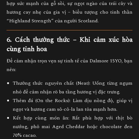
hợp
sức mạnh của gỗ sồi, sự ngọt ngào của trái cây và
hương cay nhẹ của gia vị
– biểu tượng cho tinh thần
“Highland Strength” của người Scotland.
6. Cách thưởng thức – Khi cảm xúc hòa
cùng tinh hoa
Để cảm nhận trọn vẹn sự tinh tế của
Dalmore 15YO
, bạn
nên:
Thưởng thức nguyên chất (Neat):
Uống từng ngụm
nhỏ để cảm nhận rõ ba tầng hương vị đặc trưng.
Thêm đá (On the Rocks):
Làm dịu nồng độ, giúp vị
ngọt và hương cam sô-cô-la lan tỏa mạnh hơn.
Kết hợp cùng món ăn:
Rất phù hợp với
thịt bò
nướng, phô mai Aged Cheddar hoặc chocolate đen
70% cacao
.