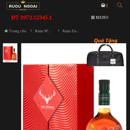
0
ĐT 0972.12345.1
MENU
Trang chủ
Rượu Whisky
Rượu Dalmore 15yo Hộp Quà 2026