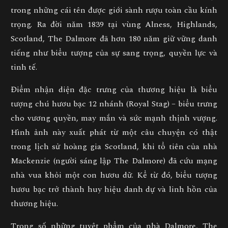
trong những cái tên được giới sành rượu toàn cầu kính
trọng. Ra đời năm
1839 tại vùng Alness, Highlands,
Scotland
, The Dalmore đã hơn 180 năm giữ vững danh
tiếng như
biểu tượng của sự sang trọng, quyền lực và
tinh tế
.
Điểm nhận diện đặc trưng của thương hiệu là
biểu
tượng chú hươu bạc 12 nhánh (Royal Stag)
– biểu trưng
cho
vương quyền, may mắn và sức mạnh thịnh vượng
.
Hình ảnh này xuất phát từ một câu chuyện có thật
trong lịch sử hoàng gia Scotland, khi tổ tiên của nhà
Mackenzie (người sáng lập The Dalmore) đã cứu mạng
nhà vua khỏi một con hươu dữ. Kể từ đó, biểu tượng
hươu bạc trở thành huy hiệu danh dự và linh hồn của
thương hiệu.
Trong số những tuyệt phẩm của nhà Dalmore,
The