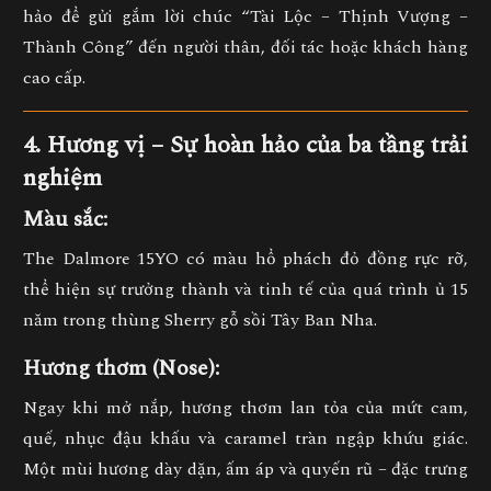
hảo để gửi gắm lời chúc
“Tài Lộc – Thịnh Vượng –
Thành Công”
đến người thân, đối tác hoặc khách hàng
cao cấp.
4. Hương vị – Sự hoàn hảo của ba tầng trải
nghiệm
Màu sắc:
The Dalmore 15YO có màu
hổ phách đỏ đồng rực rỡ
,
thể hiện sự trưởng thành và tinh tế của quá trình ủ 15
năm trong thùng Sherry gỗ sồi Tây Ban Nha.
Hương thơm (Nose):
Ngay khi mở nắp, hương thơm lan tỏa của
mứt cam,
quế, nhục đậu khấu và caramel
tràn ngập khứu giác.
Một mùi hương dày dặn, ấm áp và quyến rũ – đặc trưng