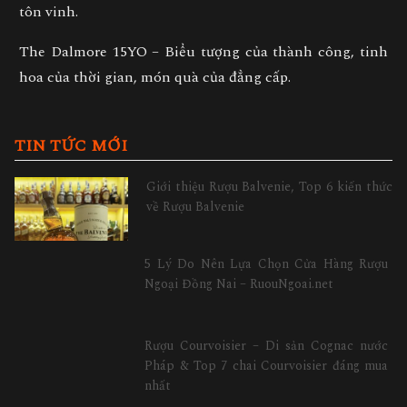
tôn vinh.
The Dalmore 15YO – Biểu tượng của thành công, tinh
hoa của thời gian, món quà của đẳng cấp.
TIN TỨC MỚI
Giới thiệu Rượu Balvenie, Top 6 kiến thức
về Rượu Balvenie
5 Lý Do Nên Lựa Chọn Cửa Hàng Rượu
Ngoại Đồng Nai – RuouNgoai.net
Rượu Courvoisier – Di sản Cognac nước
Pháp & Top 7 chai Courvoisier đáng mua
nhất