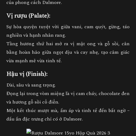
của phong cách Dalmore.
Vị rượu (Palate):
Sự hòa quyện tuyệt vời giữa
vani, cam quýt, gừng, táo
nghiền và hạnh nhân rang
.
Tầng hương thứ hai mở ra vị
mật ong và gỗ sồi
, cân
bằng hoàn hảo giữa ngọt dịu và cay nhẹ, tạo cảm giác
vừa mạnh mẽ vừa tinh tế.
Hậu vị (Finish):
Dài, sâu và sang trọng.
Đọng lại trong vòm miệng là
vị cam cháy, chocolate đen
và hương gỗ sồi cổ điển
.
Một kết thúc mượt mà, ấm áp và tinh tế đến bất ngờ –
dấu ấn đặc trưng chỉ có ở Dalmore.