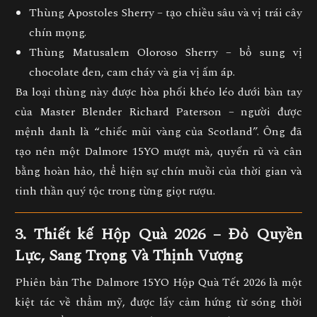
Thùng Apostoles Sherry
– tạo chiều sâu và vị trái cây
chín mọng.
Thùng Matusalem Oloroso Sherry
– bổ sung vị
chocolate đen, cam cháy và gia vị ấm áp.
Ba loại thùng này được hòa phối khéo léo dưới bàn tay
của
Master Blender Richard Paterson
– người được
mệnh danh là “chiếc mũi vàng của Scotland”. Ông đã
tạo nên một Dalmore 15YO
mượt mà, quyến rũ và cân
bằng hoàn hảo
, thể hiện sự chín muồi của thời gian và
tinh thần quý tộc trong từng giọt rượu.
3. Thiết kế Hộp Quà 2026 – Đỏ Quyền
Lực, Sang Trọng Và Thịnh Vượng
Phiên bản
The Dalmore 15YO Hộp Quà Tết 2026
là một
kiệt tác về thẩm mỹ, được lấy cảm hứng từ
sóng thời