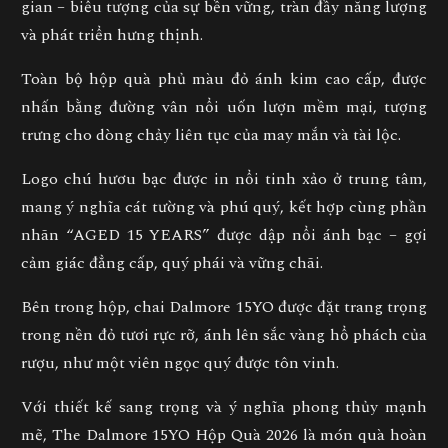
gian – biểu tượng của sự bền vững, tràn đầy năng lượng
và phát triển hưng thịnh
.
Toàn bộ hộp quà phủ
màu đỏ ánh kim cao cấp
, được
nhấn bằng
đường vân nổi uốn lượn mềm mại
, tượng
trưng cho
dòng chảy liên tục của may mắn và tài lộc
.
Logo
chú hươu bạc
được in nổi tinh xảo ở trung tâm,
mang ý nghĩa
cát tường và phú quý
, kết hợp cùng phần
nhãn
“AGED 15 YEARS”
được dập nổi ánh bạc – gợi
cảm giác đẳng cấp, quý phái và vững chãi.
Bên trong hộp, chai Dalmore 15YO được đặt trang trọng
trong nền đỏ tươi rực rỡ, ánh lên sắc vàng hổ phách của
rượu, như một viên ngọc quý được tôn vinh.
Với thiết kế sang trọng và ý nghĩa phong thủy mạnh
mẽ,
The Dalmore 15YO Hộp Quà 2026
là món quà hoàn