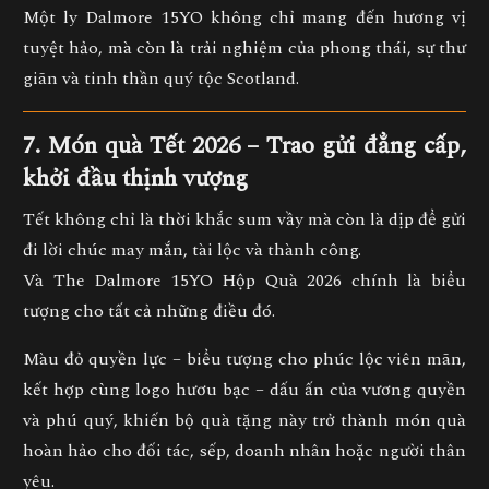
Một ly Dalmore 15YO không chỉ mang đến hương vị
tuyệt hảo, mà còn là
trải nghiệm của phong thái, sự thư
giãn và tinh thần quý tộc Scotland.
7. Món quà Tết 2026 – Trao gửi đẳng cấp,
khởi đầu thịnh vượng
Tết không chỉ là thời khắc sum vầy mà còn là dịp để
gửi
đi lời chúc may mắn, tài lộc và thành công.
Và
The Dalmore 15YO Hộp Quà 2026
chính là biểu
tượng cho tất cả những điều đó.
Màu đỏ quyền lực – biểu tượng cho
phúc lộc viên mãn
,
kết hợp cùng
logo hươu bạc
– dấu ấn của
vương quyền
và phú quý
, khiến bộ quà tặng này trở thành
món quà
hoàn hảo cho đối tác, sếp, doanh nhân hoặc người thân
yêu.