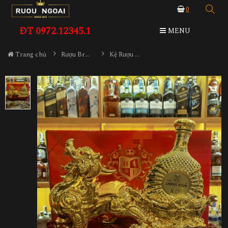
0
ĐT 0972.12345.1
MENU
Trang chủ
Rượu Brandy
Kệ Rượu XO - Tỳ Hưu Xi Vàng 2023