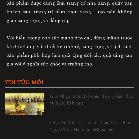
Sản phẩm được dùng làm trang trí nhà hàng, quầy bar,
khách sạn,
trang trí hầm rượu vang
… tạo nên không
gian sang trọng và đẳng cấp.
Với biểu tượng cho sức mạnh dẻo dai, dũng mãnh trước
kẻ thù. Cùng với thiết kế tinh tế, sang trọng và lịch lãm.
Sản phẩm phù hợp làm
quà tặng đối tác, quà tặng tân
gia
với ý nghĩa sức khỏe và trường thọ.
TIN TỨC MỚI
Giới thiệu Rượu Balvenie, Top 6 kiến thức
về Rượu Balvenie
5 Lý Do Nên Lựa Chọn Cửa Hàng Rượu
Ngoại Đồng Nai – RuouNgoai.net