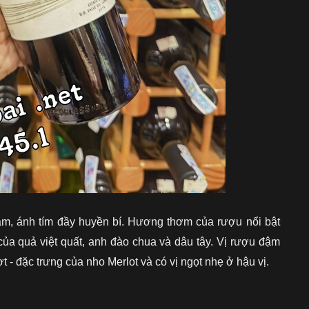
m, ánh tím đầy huyền bí. Hương thơm của rượu nổi bật
của quả việt quất, anh đào chua và dâu tây. Vị rượu đậm
 - đặc trưng của nho Merlot và có vị ngọt nhẹ ở hậu vị.