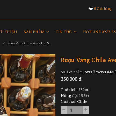
0
Giỏ hàng
ỚI THIỆU
SẢN PHẨM
TIN TỨC
HOTLINE 0972.123
Rượu Vang Chile Aves Del Sur Reverva
Rượu Vang Chile Ave
Mã sản phẩm:
Aves Reverva 8421
350.000 đ
Thể tích: 750ml
Nồng độ: 13.5%
Xuất xứ: Chile