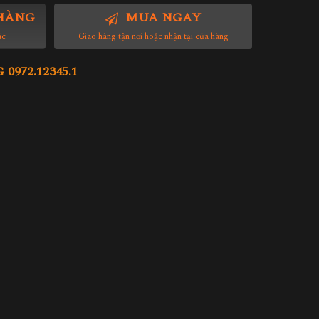
HÀNG
MUA NGAY
ác
Giao hàng tận nơi hoặc nhận tại cửa hàng
972.12345.1