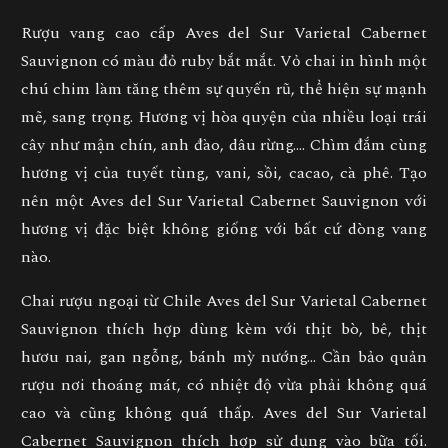
Rượu vang cao cấp
Aves del Sur Varietal Cabernet
Sauvignon
có màu đỏ ruby bắt mắt. Vỏ chai in hình một
chú chim làm tăng thêm sự quyến rũ, thể hiện sự mạnh
mẽ, sang trọng. Hương vị hòa quyện của nhiều loại trái
cây như mận chín, anh đào, dâu rừng…. Chìm đắm cùng
hương vị của tuyết tùng, vani, sồi, cacao, cà phê. Tạo
nên một
Aves del Sur Varietal Cabernet Sauvignon
với
hương vị đặc biệt không giống với bất cứ dòng vang
nào.
Chai
rượu ngoại
từ Chile
Aves del Sur Varietal Cabernet
Sauvignon
thích hợp dùng kèm với thịt bò, bê, thịt
hươu nai, gan ngỗng, bánh mỳ nướng… Cần bảo quản
rượu nơi thoáng mát, có nhiệt độ vừa phải không quá
cao và cũng không quá thấp.
Aves del Sur Varietal
Cabernet Sauvignon
thích hợp sử dụng vào bữa tối.