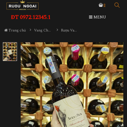
0
ĐT 0972.12345.1
MENU
Trang chủ
Vang Chile
Rượu Vang Chile Aves Del Sur Cabernet Sauvignon