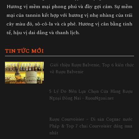
Hương vị mềm mại phong phú và đầy gợi cảm. Sự mềm
mại của tannin kết hợp với hương vị nhẹ nhàng của trái
cây màu đỏ, sô-cô-la và cà phê. Hương vị cân bằng tinh
tế, hậu vị dai dẳng và thanh lịch.
TIN TỨC MỚI
Giới thiệu Rượu Balvenie, Top 6 kiến thức
về Rượu Balvenie
5 Lý Do Nên Lựa Chọn Cửa Hàng Rượu
Ngoại Đồng Nai – RuouNgoai.net
Rượu Courvoisier – Di sản Cognac nước
Pháp & Top 7 chai Courvoisier đáng mua
nhất