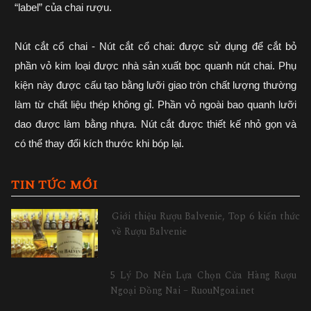
“label” của chai rượu.
Nút cắt cổ chai - Nút cắt cổ chai: được sử dụng để cắt bỏ
phần vỏ kim loại được nhà sản xuất bọc quanh nút chai. Phụ
kiện này được cấu tạo bằng lưỡi giao tròn chất lượng thường
làm từ chất liệu thép không gỉ. Phần vỏ ngoài bao quanh lưỡi
dao được làm bằng nhựa. Nút cắt được thiết kế nhỏ gọn và
có thể thay đổi kích thước khi bóp lại.
TIN TỨC MỚI
Giới thiệu Rượu Balvenie, Top 6 kiến thức
về Rượu Balvenie
5 Lý Do Nên Lựa Chọn Cửa Hàng Rượu
Ngoại Đồng Nai – RuouNgoai.net