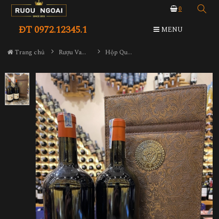
0
ĐT 0972.12345.1
MENU
Trang chủ
Rượu Vang Hộp Quà
Hộp Quà Tết Rượu Vang Thomas Barton Reserve Medoc