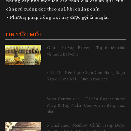
những cây nho mọc lên các thân của cây ăn quả cuối
cùng rủ xuống dọc theo quả khi chúng chín.
• Phương pháp trồng trọt này được gọi là maglar
TIN TỨC MỚI
Giới thiệu Rượu Balvenie, Top 6 kiến thức
về Rượu Balvenie
5 Lý Do Nên Lựa Chọn Cửa Hàng Rượu
Ngoại Đồng Nai – RuouNgoai.net
Rượu Courvoisier – Di sản Cognac nước
Pháp & Top 7 chai Courvoisier đáng mua
nhất
6 Chai Rượu Meukow Chính Hãng Được