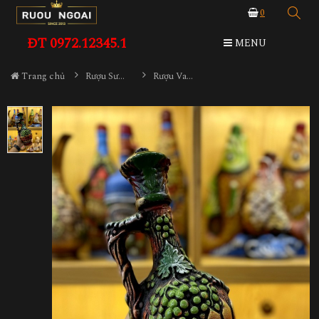
0
ĐT 0972.12345.1
MENU
Trang chủ
Rượu Sưu Tầm - Nga
Rượu Vang Gốm Georgia MS34