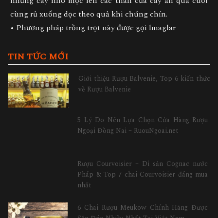
những cây nho mọc lên các thân của cây ăn quả cuối
cùng rủ xuống dọc theo quả khi chúng chín.
• Phương pháp trồng trọt này được gọi lmaglar
TIN TỨC MỚI
Giới thiệu Rượu Balvenie, Top 6 kiến thức
về Rượu Balvenie
5 Lý Do Nên Lựa Chọn Cửa Hàng Rượu
Ngoại Đồng Nai – RuouNgoai.net
Rượu Courvoisier – Di sản Cognac nước
Pháp & Top 7 chai Courvoisier đáng mua
nhất
6 Chai Rượu Meukow Chính Hãng Được