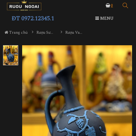
0
ĐT 0972.12345.1
MENU
Trang chủ
Rượu Sưu Tầm - Nga
Rượu Vang Gốm Georgia MS99