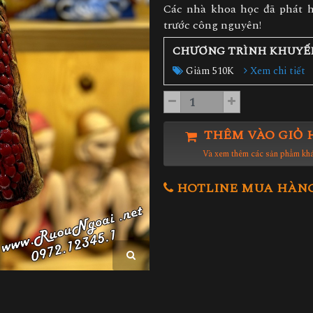
Các nhà khoa học đã phát h
trước công nguyên!
CHƯƠNG TRÌNH KHUYẾ
Giảm 510K
Xem chi tiết
THÊM VÀO GIỎ 
Và xem thêm các sản phẩm kh
HOTLINE MUA HÀNG 0