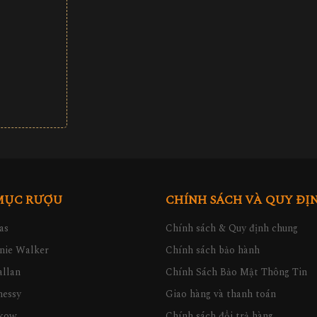
90.000 đ
2.300.000 đ
MỤC RƯỢU
CHÍNH SÁCH VÀ QUY ĐỊ
as
Chính sách & Quy định chung
nie Walker
Chính sách bảo hành
llan
Chính Sách Bảo Mật Thông Tin
nessy
Giao hàng và thanh toán
kow
Chính sách đổi trả hàng