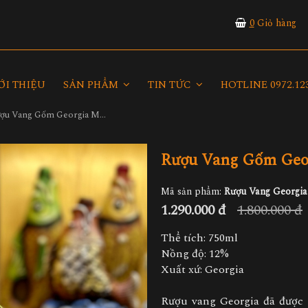
0
Giỏ hàng
ỚI THIỆU
SẢN PHẨM
TIN TỨC
HOTLINE 0972.123
Rượu Vang Gốm Georgia MS32
Rượu Vang Gốm Geo
Mã sản phẩm:
Rượu Vang Georgi
1.290.000 đ
1.800.000 đ
Thể tích: 750ml
Nồng độ: 12%
Xuất xứ: Georgia
Rượu vang Georgia đã được 