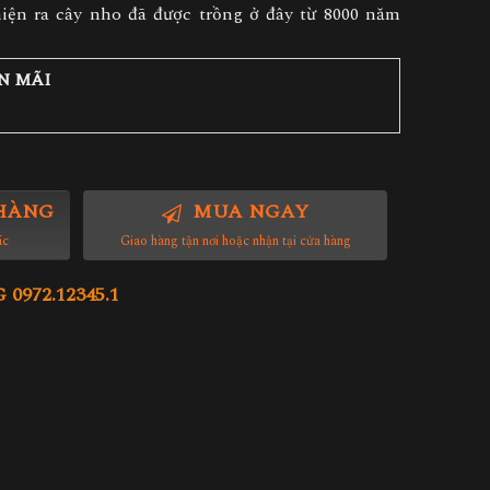
iện ra cây nho đã được trồng ở đây từ 8000 năm
N MÃI
HÀNG
MUA NGAY
ác
Giao hàng tận nơi hoặc nhận tại cửa hàng
972.12345.1