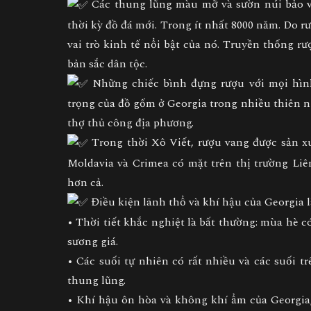
Các thung lũng màu mỡ và sườn núi bảo vệ
thời kỳ đồ đá mới. Trong ít nhất 8000 năm. Do r
vai trò kinh tế nổi bật của nó. Truyền thống rư
bản sắc dân tộc.
Những chiếc bình đựng rượu với mọi hình
trọng của đồ gốm ở Georgia trong nhiều thiên n
thợ thủ công địa phương.
Trong thời Xô Viết, rượu vang được sản xuấ
Moldavia và Crimea có mặt trên thị trường Li
hơn cả.
Điều kiện lãnh thổ và khí hậu của Georgia là
• Thời tiết khắc nghiệt là bất thường: mùa hè
sương giá.
• Các suối tự nhiên có rất nhiều và các suối 
thung lũng.
• Khí hậu ôn hòa và không khí ẩm của Georgia,