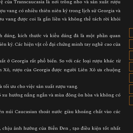
 của Transcaucasia là nơi trồng nho và sản xuất rượu
ượu vang có nhiều thiên niên kỷ trong lịch sử Georgia và
ợu vang được coi là gắn liền và không thể tách rời khỏi
 dáng, kích thước và kiểu dáng đã là một phần quan
iên kỷ. Các hiện vật cổ đại chứng minh tay nghề cao của
t ở Georgia rất phổ biến. So với các loại rượu khác từ
ên Xô, rượu của Georgia được người Liên Xô ưa chuộng
 tối ưu cho việc sản xuất rượu vang.
 có xu hướng nắng ngắn và mùa đông ôn hòa và không có
trên núi Caucasian thoát nước giàu khoáng chất vào các
 chịu ảnh hưởng của Biển Đen , tạo điều kiện tốt nhất