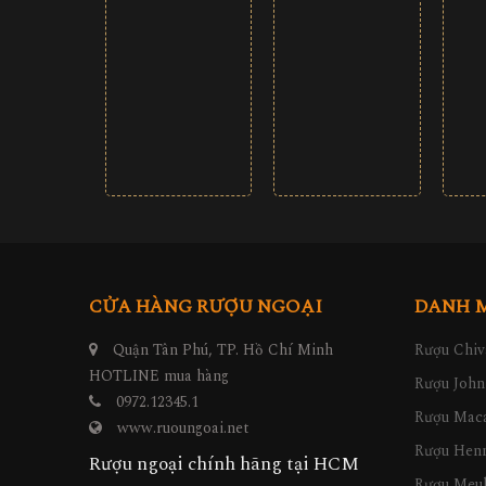
1.490.000 đ
1.7
1.290.000 đ
2.000.000 đ
1.800.000 đ
CỬA HÀNG RƯỢU NGOẠI
DANH 
Quận Tân Phú, TP. Hồ Chí Minh
Rượu Chiv
HOTLINE mua hàng
Rượu John
0972.12345.1
Rượu Maca
www.ruoungoai.net
Rượu Hen
Rượu ngoại chính hãng tại HCM
Rượu Meu