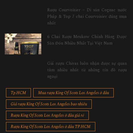
Rượu Courvoisier – Di sản Cognac nước
Pháp & Top 7 chai Courvoisier đáng mua
nhất
6 Chai Rượu Meukow Chính Hãng Được
Săn Đón Nhiều Nhất Tại Việt Nam
Giá rượu Chivas luôn nhận được sự quan
tâm nhiều nhất từ những tín đồ rượu
ngoại
Tp.HCM
Mua rượu King Of Scots Los Angeles ở đâu
Giá rượu King Of Scots Los Angeles bao nhiêu
Rượu King Of Scots Los Angeles ở đâu giá rẻ
Rượu King Of Scots Los Angeles ở đâu TP.HCM