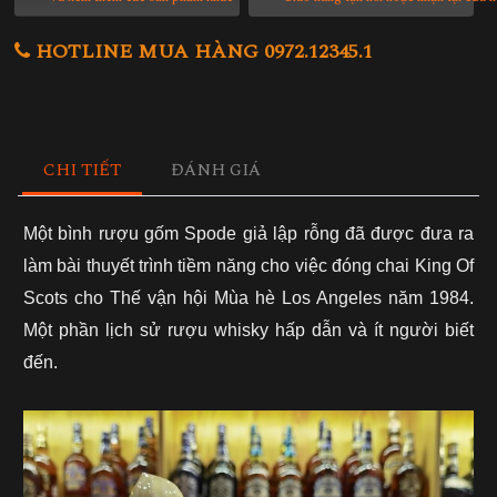
HOTLINE MUA HÀNG 0972.12345.1
CHI TIẾT
ĐÁNH GIÁ
Một
bình
rượu
gốm Spode giả lập rỗng đã được đưa ra
làm bài thuyết trình tiềm năng cho việc đóng chai King Of
Scots cho Thế vận hội Mùa hè Los Angeles năm 1984.
Một phần lịch sử rượu whisky hấp dẫn và ít người biết
đến.