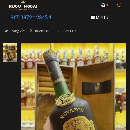
0
ĐT 0972.12345.1
MENU
Trang chủ
Rượu Hiếm - Cũ
Rượu Hennessy Napoleon 1970