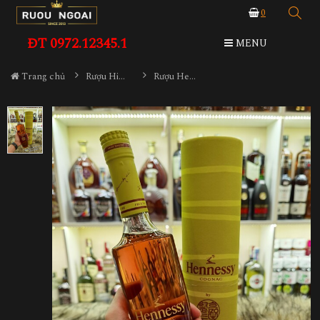
0
ĐT 0972.12345.1
MENU
Trang chủ
Rượu Hiếm - Cũ
Rượu Hennessy Kenzo Yellow 350ml