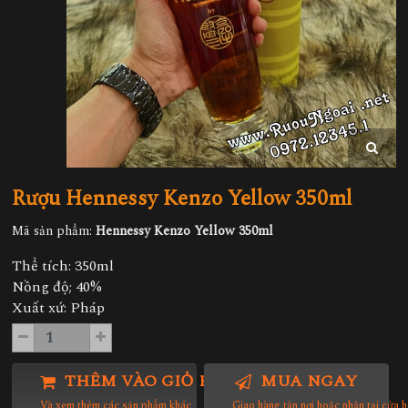
Rượu Hennessy Kenzo Yellow 350ml
Mã sản phẩm:
Hennessy Kenzo Yellow 350ml
Thể tích: 350ml
Nồng độ; 40%
Xuất xứ: Pháp
THÊM VÀO GIỎ HÀNG
MUA NGAY
Và xem thêm các sản phẩm khác
Giao hàng tận nơi hoặc nhận tại cửa 