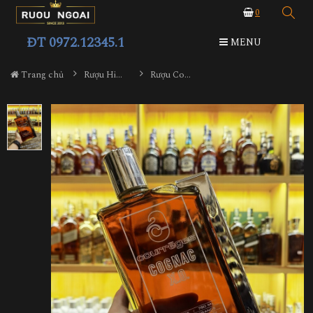
0
ĐT 0972.12345.1
MENU
Trang chủ
Rượu Hiếm - Cũ
Rượu Courreges XO