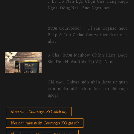
5 Lý Do Nên Lựa Chọn Cửa Hàng Rượu
Ngoại Đồng Nai – RuouNgoai.net
Rượu Courvoisier – Di sản Cognac nước
Pháp & Top 7 chai Courvoisier đáng mua
nhất
6 Chai Rượu Meukow Chính Hãng Được
Săn Đón Nhiều Nhất Tại Việt Nam
Giá rượu Chivas luôn nhận được sự quan
tâm nhiều nhất từ những tín đồ rượu
ngoại
Mua rượu Courreges XO xách tay
Nơi bán rượu hiếm Courreges XO giá tốt