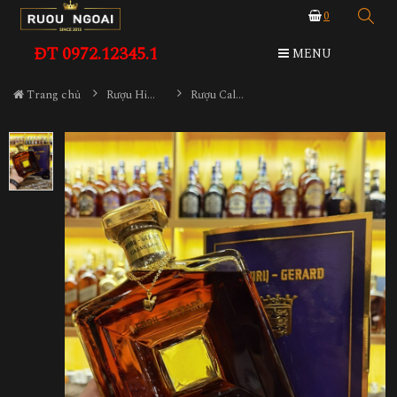
0
ĐT 0972.12345.1
MENU
Trang chủ
Rượu Hiếm - Cũ
Rượu Calvados Henry Gerard Extra Very Old