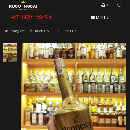
0
ĐT 0972.12345.1
MENU
Trang chủ
Rượu Cognac
Rượu Hennessy VS Limited Tết 2024