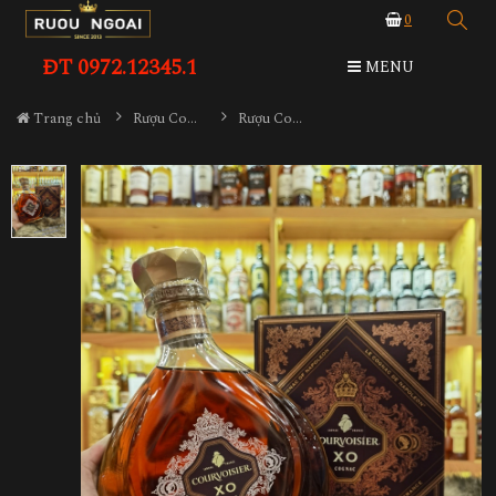
0
ĐT 0972.12345.1
MENU
Trang chủ
Rượu Cognac
Rượu Courvoisier XO Cognac