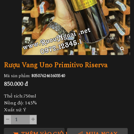
Rượu Vang Uno Primitivo Riserva
Mã sản phẩm:
8050762461603540
850.000 đ
Thể tích:750ml
Nồng độ: 14.5%
Xuất xứ: Ý
THÊM VÀO GIỎ HÀNG
MUA NGAY