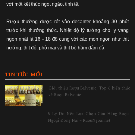
với một kết thúc ngọt ngào, tinh tế.
Rượu thường được rót vào decanter khoảng 30 phút
trước khi thưởng thức. Nhiệt độ lý tưởng cho ly vang
ngon nhất là 16 - 18 độ cùng với các món ngon như thịt
nướng, thịt đỏ, phô mai và thịt bò hầm đậm đà.
TIN TỨC MỚI
Giới thiệu Rượu Balvenie, Top 6 kiến thức
về Rượu Balvenie
5 Lý Do Nên Lựa Chọn Cửa Hàng Rượu
Ngoại Đồng Nai – RuouNgoai.net