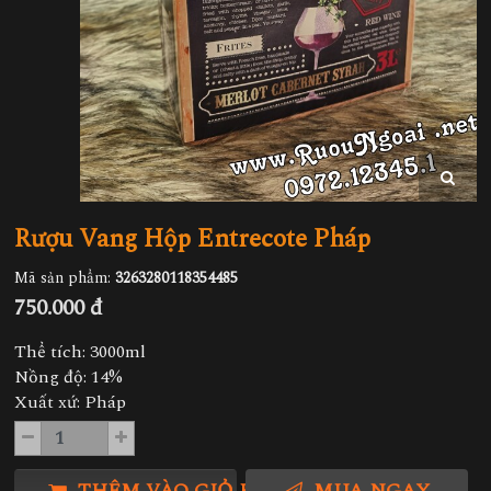
Rượu Vang Hộp Entrecote Pháp
Mã sản phẩm:
3263280118354485
750.000 đ
Thể tích: 3000ml
Nồng độ: 14%
Xuất xứ: Pháp
THÊM VÀO GIỎ HÀNG
MUA NGAY