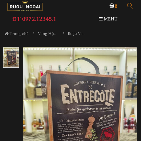
0
ĐT 0972.12345.1
MENU
Trang chủ
Vang Hộp 3L - 5L
Rượu Vang Hộp Entrecote Pháp