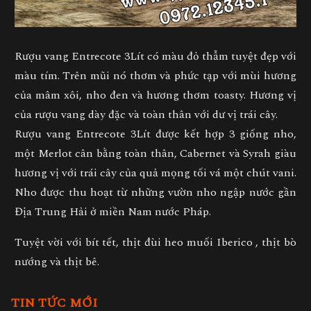
Rượu vang Entrecote
3Lít có màu đỏ thẫm tuyệt đẹp với
màu tím. Trên mũi nó thơm và phức tạp với mùi hương
của mâm xôi, nho đen và hương thơm toasty. Hương vị
của rượu vang dày đặc và toàn thân với dư vị trái cây.
Rượu vang Entrecote
3Lít được kết hợp 3 giống nho,
một
Merlot
cân bằng toàn thân,
Cabernet
và
Syrah
giàu
hương vị với trái cây của quả mọng tối vá một chút vani.
Nho được thu hoạt từ những vườn nho ngập nước gần
Địa Trung Hải ở miền Nam nước Pháp.
Tuyệt vời với bít tết, thịt đùi heo muối Iberico , thịt bò
nướng và thịt bê.
TIN TỨC MỚI