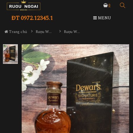
0
ĐT 0972.12345.1
MENU
Trang chủ
Rượu Whisky
Rượu Whisky Dewar's Signature