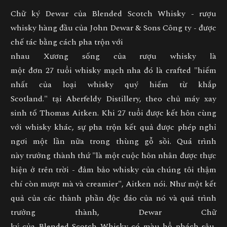
Chữ ký Dewar của Blended Scotch Whisky - rượu
whisky hàng đầu của John Dewar & Sons Công ty - được
chế tác bằng cách pha trộn với
nhau Xương sống của rượu whisky là
một đơn 27 tuổi whisky mạch nha đó là crafted "hiếm
nhất của loại whisky quý hiếm từ khắp
Scotland." tại Aberfeldy Distillery, theo chủ máy xay
sinh tố Thomas Aitken. Khi 27 tuổi được kết hôn cùng
với whisky khác, sự pha trộn kết quả được phép nghỉ
ngơi một lần nữa trong thùng gỗ sồi. Quá trình
này trưởng thành thứ "là một cuộc hôn nhân được thực
hiện ở trên trời - đảm bảo whisky của chúng tôi thậm
chí còn mượt mà và creamier", Aitken nói. Như một kết
quả của các thành phần độc đáo của nó và quá trình
trưởng thành, Dewar Chữ
ký của Blended Scotch Whisky có màu hổ phách sâu,