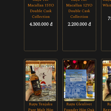
Macallan 15YO
Macallan 12YO
Whit
Double Cask
Double Cask
Collection
Collection
7
4.300.000 đ
2.200.000 đ
Rượu Tenjaku
Rượu Glenlivet
R
Pure Malt Hộp
Founder Hộp Quà
Rega