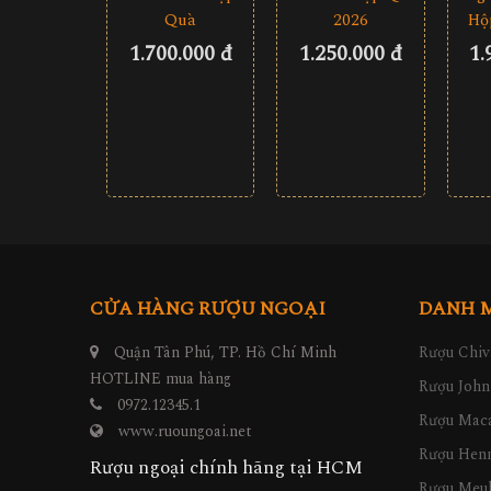
Quà
2026
Hộ
1.700.000 đ
1.250.000 đ
1.
CỬA HÀNG RƯỢU NGOẠI
DANH 
Quận Tân Phú, TP. Hồ Chí Minh
Rượu Chiv
HOTLINE mua hàng
Rượu John
0972.12345.1
Rượu Maca
www.ruoungoai.net
Rượu Hen
Rượu ngoại chính hãng tại HCM
Rượu Meu