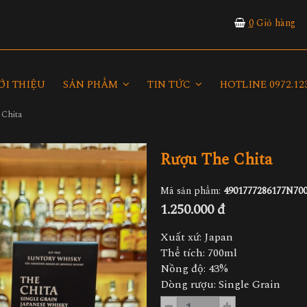
0
Giỏ hàng
ỚI THIỆU
SẢN PHẨM
TIN TỨC
HOTLINE 0972.123
 Chita
Rượu The Chita
Mã sản phẩm:
4901777286177N70
1.250.000 đ
Xuất xứ: Japan
Thể tích: 700ml
Nồng độ: 43%
Dòng rượu: Single Grain