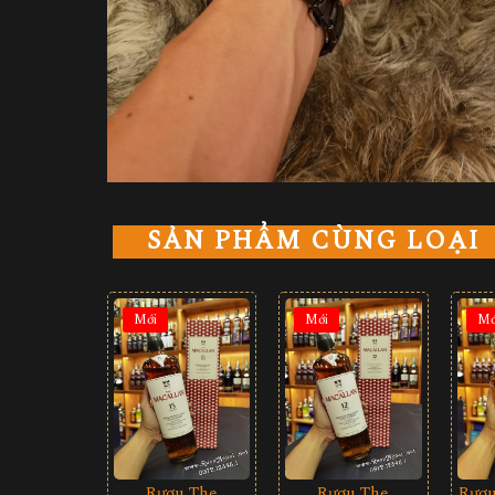
SẢN PHẨM CÙNG LOẠI
Mới
Mới
Mớ
Rượu The
Rượu The
Rượu