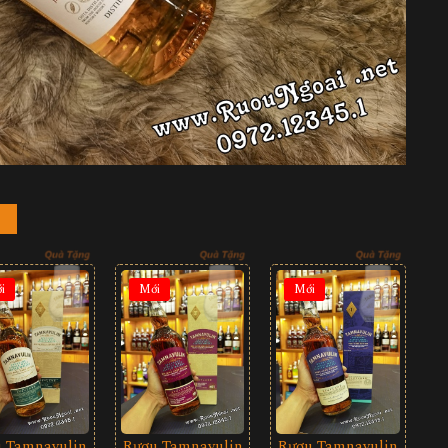
i
Mới
Mới
 Tamnavulin
Rượu Tamnavulin
Rượu Tamnavulin