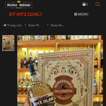
0
ĐT 0972.12345.1
MENU
Trang chủ
Rượu Whisky
Rượu Rock Island Hộp Quà