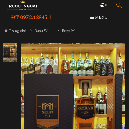
0
ĐT 0972.12345.1
MENU
Trang chủ
Rượu Whisky
Rượu Mortlach 20YO Hộp Quà 2023