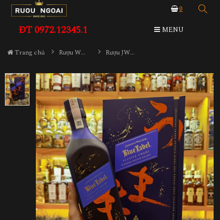
0
ĐT 0972.12345.1
MENU
Trang chủ
Rượu Whisky
Rượu JW Blue Label Elusive Umami