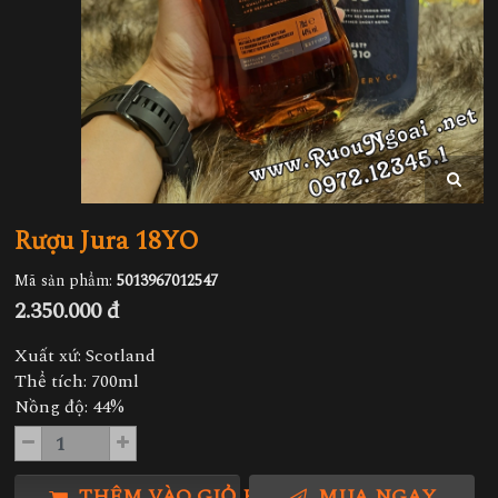
Rượu Jura 18YO
Mã sản phẩm:
5013967012547
2.350.000 đ
Xuất xứ: Scotland
Thể tích: 700ml
Nồng độ: 44%
THÊM VÀO GIỎ HÀNG
MUA NGAY