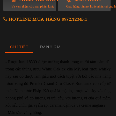
Và xem thêm các sản phẩm khác
Giao hàng tận nơi hoặc nhận tại cửa 
HOTLINE MUA HÀNG 0972.12345.1
CHI TIẾT
ĐÁNH GIÁ
- Rượu Jura 18YO được trưởng thành trong mười tám năm dài
trong các thùng rượu White Oak ex của Mỹ, loại rượu whisky
này sau đó được làm giàu một cách tuyệt vời bởi các nhà hàng
rượu vang đỏ Premier Grand Cru Classé Bordeaux cao cấp từ
miền Nam nước Pháp. Kết quả là một loại rượu whisky vô cùng
phong phú và có hương vị trái cây, với hương vị của quả mâm
xôi nấu chín, gia vị ấm áp, caramel đậm đà và crème anglaise.
- Màu sắc: vàng hồng.