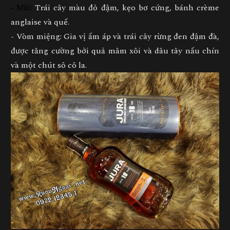
Trái cây màu đỏ đậm, kẹo bơ cứng, bánh crème
- Mũi:
anglaise và quế.
- Vòm miệng: Gia vị ấm áp và trái cây rừng đen đậm đà,
được tăng cường bởi quả mâm xôi và dâu tây nấu chín
và một chút sô cô la.