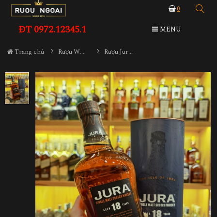
0
ĐT 0972.12345.1
MENU
Trang chủ
Rượu Whisky
Rượu Jura 18YO