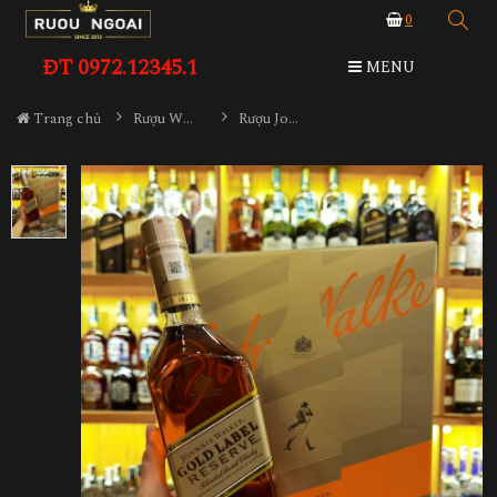
0
ĐT 0972.12345.1
MENU
Trang chủ
Rượu Whisky
Rượu Johnnie Walker Gold Label Hộp Quà 2023