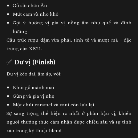
Gỗ sồi châu Âu
Mứt cam và nho khô
Gợi ý hương vị gia vị nồng ấm như quế và đinh
hương
Cấu trúc rượu đậm vừa phải, tinh tế và mượt mà – đặc
trưng của XR21.
✅
Dư vị (Finish)
Dư vị kéo dài, ấm áp, với:
Khói gỗ mảnh mai
Gừng và gia vị nhẹ
Một chút caramel và vani còn lưu lại
Sự sang trọng thể hiện rõ nhất ở phần hậu vị, khiến
người thưởng thức cảm nhận được chiều sâu và sự tinh
xảo trong kỹ thuật blend.