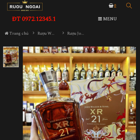
0
ĐT 0972.12345.1
MENU
Trang chủ
Rượu Whisky
Rượu John Walker & Sons XR21 Dragon 2024