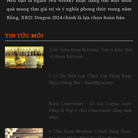
Nếu bạn là người yêu whisky hoặc đang tìm một món
quà mang tầm giá trị và ý nghĩa phong thủy trong năm
Rồng, XR21 Dragon 2024 chính là lựa chọn hoàn hảo.
TIN TỨC MỚI
Giới thiệu Rượu Balvenie, Top 6 kiến thức
về Rượu Balvenie
5 Lý Do Nên Lựa Chọn Cửa Hàng Rượu
Ngoại Đồng Nai – RuouNgoai.net
Rượu Courvoisier – Di sản Cognac nước
Pháp & Top 7 chai Courvoisier đáng mua
nhất
6 Chai Rượu Meukow Chính Hãng Được