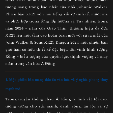
Sons XR21 luôn được xem là một trong những biểu
tượng sang trọng bậc nhất của nhà Johnnie Walker.
Phiên bản XR21 vốn nổi tiếng với sự tinh tế, mượt mà
và phức hợp trong từng lớp hương vị. Tuy nhiên, trong
năm 2024 – năm của
Giáp Thìn
, thương hiệu đã đưa
XR21 lên một tầm cao hoàn toàn mới với sự ra mắt của
John Walker & Sons XR21 Dragon 2024
: một phiên bản
giới hạn sở hữu thiết kế đặc biệt, tôn vinh hình tượng
Rồng – biểu tượng của quyền lực, thịnh vượng và may
mắn trong văn hóa Á Đông.
1. Một phiên bản mang dấu ấn văn hóa và ý nghĩa phong thủy
mạnh mẽ
Trong truyền thống châu Á,
Rồng
là linh vật tối cao,
tượng trưng cho sức mạnh, danh vọng, tài lộc và sự