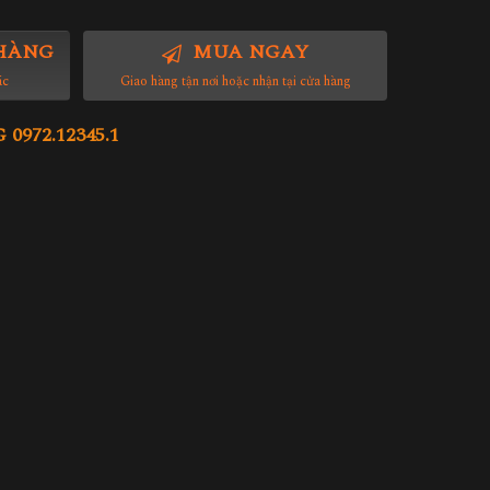
HÀNG
MUA NGAY
ác
Giao hàng tận nơi hoặc nhận tại cửa hàng
972.12345.1