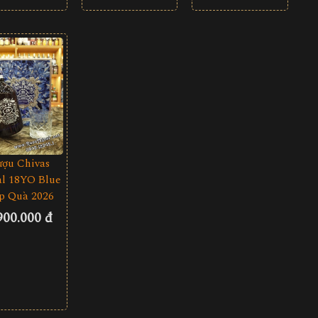
ượu Chivas
l 18YO Blue
p Quà 2026
900.000 đ