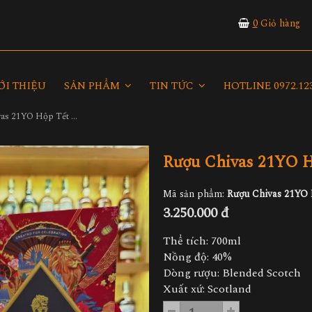
0
Giỏ hàng
ỚI THIỆU
SẢN PHẨM
TIN TỨC
HOTLINE 0972.123
Rượu Chivas 21YO Hộp Tết 2023
Rượu Chivas 21YO H
Mã sản phẩm:
Rượu Chivas 21YO 
3.250.000 đ
Thể tích: 700ml
Nồng độ: 40%
Dòng rượu: Blended Scotch
Xuất xứ: Scotland