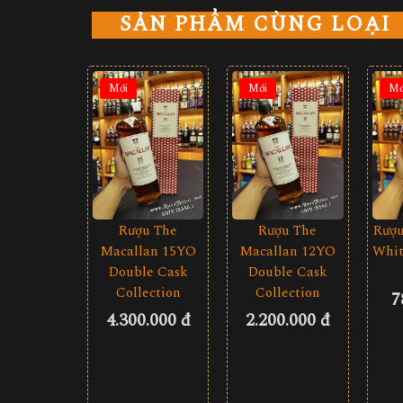
SẢN PHẨM CÙNG LOẠI
Mới
Mới
Mớ
Rượu The
Rượu The
Rượu
Macallan 15YO
Macallan 12YO
Whit
Double Cask
Double Cask
Collection
Collection
7
4.300.000 đ
2.200.000 đ