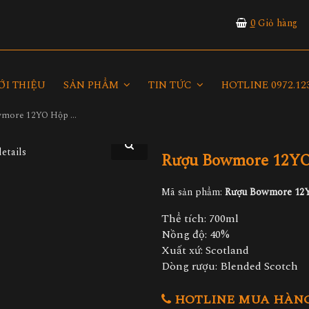
0
Giỏ hàng
ỚI THIỆU
SẢN PHẨM
TIN TỨC
HOTLINE 0972.123
Rượu Bowmore 12YO Hộp Quà 2026
Rượu Bowmore 12YO
Mã sản phẩm:
Rượu Bowmore 12Y
Thể tích: 700ml
Nồng độ: 40%
Xuất xứ: Scotland
Dòng rượu: Blended Scotch
HOTLINE MUA HÀNG 0