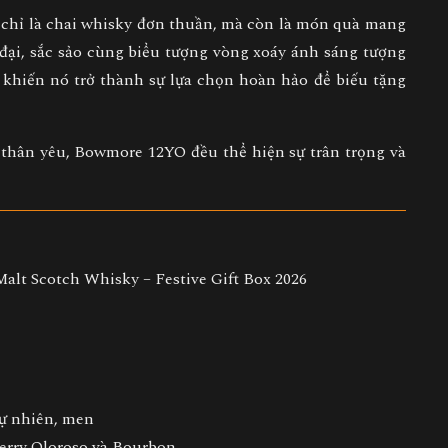
chỉ là chai whisky đơn thuần, mà còn là
món quà mang
n đại, sắc sảo cùng biểu tượng vòng xoáy ánh sáng tượng
 khiến nó trở thành
sự lựa chọn hoàn hảo để biếu tặng
 thân yêu, Bowmore 12YO đều thể hiện sự trân trọng và
alt Scotch Whisky – Festive Gift Box 2026
ự nhiên, men
erry Oloroso và Bourbon