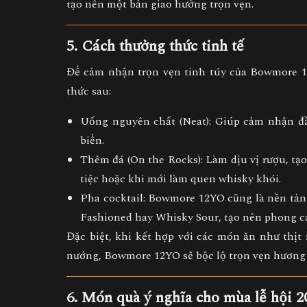
tạo nên một bản giao hưởng trọn vẹn.
5. Cách thưởng thức tinh tế
Để cảm nhận trọn vẹn tinh túy của Bowmore 1
thức sau:
Uống nguyên chất (Neat):
Giúp cảm nhận đầy
biển.
Thêm đá (On the Rocks):
Làm dịu vị rượu, tạ
tiệc hoặc khi mới làm quen whisky khói.
Pha cocktail:
Bowmore 12YO cũng là nền tảng 
Fashioned
hay
Whisky Sour
, tạo nên phong c
Đặc biệt, khi kết hợp với các món ăn như
thịt
nướng
, Bowmore 12YO sẽ bộc lộ trọn vẹn hương 
6. Món quà ý nghĩa cho mùa lễ hội 2