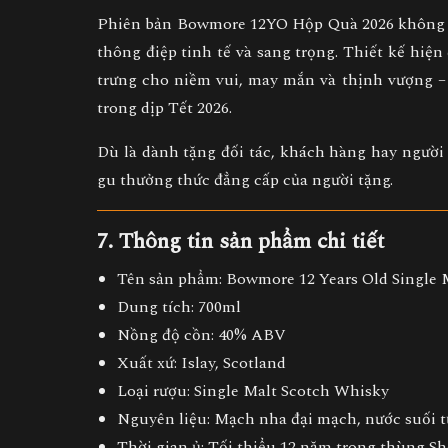
Phiên bản
Bowmore 12YO Hộp Quà 2026
không 
thông điệp tinh tế và sang trọng
. Thiết kế hiệ
trưng cho
niềm vui, may mắn và thịnh vượng
–
trong dịp Tết 2026
.
Dù là dành tặng đối tác, khách hàng hay người
gu thưởng thức đẳng cấp của người tặng.
7. Thông tin sản phẩm chi tiết
Tên sản phẩm:
Bowmore 12 Years Old Single M
Dung tích:
700ml
Nồng độ cồn:
40% ABV
Xuất xứ:
Islay, Scotland
Loại rượu:
Single Malt Scotch Whisky
Nguyên liệu:
Mạch nha đại mạch, nước suối t
Thời gian ủ:
Tối thiểu 12 năm trong thùng Sh