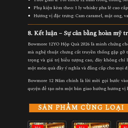
Phụ kiện kèm theo:
1 ly whisky pha lê cao cấp
Hương vị đặc trưng:
Cam caramel, mật ong, va
8. Kết luận – Sự cân bằng hoàn mỹ t
Bowmore 12YO Hộp Quà 2026
là minh chứng cho
mà
nghệ thuật chưng cất truyền thống
gặp gỡ
trọng và giá trị biểu tượng cao, đây không chỉ 
một món quà đầy ý nghĩa và đẳng cấp
cho mọi dị
Bowmore 12 Năm chính là lời mời gọi bước vào t
quyện để tạo nên một bản giao hưởng hương vị 
SẢN PHẨM CÙNG LOẠI