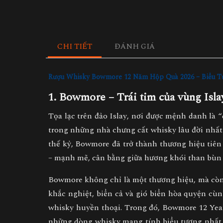
CHI TIẾT
ĐÁNH GIÁ
Rượu Whisky Bowmore 12 Năm Hộp Quà 2026 – Biểu Tư
1. Bowmore – Trái tim của vùng Isla
Tọa lạc trên đảo
Islay
, nơi được mệnh danh là 
trong những nhà chưng cất whisky lâu đời nhất
thế kỷ, Bowmore đã trở thành thương hiệu tiê
– mạnh mẽ, cân bằng giữa hương khói than bùn đặ
Bowmore không chỉ là một thương hiệu, mà cò
khắc nghiệt, biển cả và gió biển hòa quyện cù
whisky huyền thoại. Trong đó,
Bowmore 12 Year
những dòng whisky mang tính biểu tượng nhất c