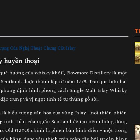
T
ợng Của Nghệ Thuật Chưng Cất Islay
y huyền thoại
“quê hương của whisky khói”,
Bowmore Distillery
là một
 Scotland, được thành lập từ năm
1779
. Trải qua hơn hai
n phong định hình phong cách
Single Malt Islay Whisky
c trưng và vị ngọt tinh tế từ thùng gỗ sồi.
n là
biểu tượng văn hóa của vùng Islay
– nơi thiên nhiên
ng tinh thần của người Scotland để tạo nên những dòng
s Old (12YO)
chính là phiên bản kinh điển – một trong
ủa hãng, được yêu thích trên toàn cầu bởi sự cân bằng