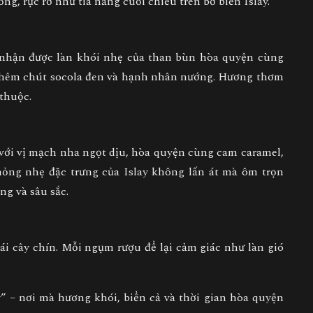
đồng
, rực rỡ như tia nắng cuối chiều trên bờ biển Islay.
 nhận được
làn khói nhẹ của than bùn hòa quyện cùng
thêm chút
socola đen
và
hạnh nhân nướng
. Hương thơm
 thuộc.
với vị
mạch nha ngọt dịu
, hòa quyện cùng
cam caramel,
mỏng nhẹ đặc trưng của Islay không lấn át mà
ôm trọn
ng và sâu sắc.
ái cây chín
. Mỗi ngụm rượu để lại cảm giác như làn gió
y”
– nơi mà hương khói, biển cả và thời gian hòa quyện