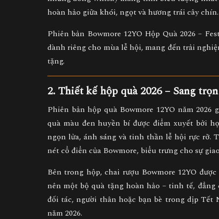
hoàn hảo giữa khói, ngọt và hương trái cây chín.
Phiên bản
Bowmore 12YO Hộp Quà 2026 – Fest
dành riêng cho mùa lễ hội
, mang đến trải nghiệ
tặng.
2. Thiết kế hộp quà 2026 – Sang trọn
Phiên bản hộp quà Bowmore 12YO năm 2026 gâ
quà màu đen huyền bí
được điểm xuyết bởi
họ
ngọn lửa, ánh sáng và tinh thần lễ hội rực rỡ
. 
nét cổ điển của Bowmore, biểu trưng cho sự gia
Bên trong hộp, chai rượu Bowmore 12YO được 
nên một
bộ quà tặng hoàn hảo
– tinh tế, đẳng
đối tác, người thân hoặc bạn bè trong dịp Tết
năm 2026.