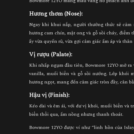
Bowmore 12YO mang màu
vàng hổ phách ánh 
Hương thơm (Nose):
Ngay khi khui nắp, người thưởng thức sẽ cảm
hương cam chín, mật ong và gỗ sồi cháy
, điểm 
ấy vừa quyến rũ, vừa gợi cảm giác ấm áp và thân
Vị rượu (Palate):
Khi nhấp ngụm đầu tiên, Bowmore 12YO mở ra 
vanilla, muối biển và gỗ sồi nướng
. Lớp khói 
hương ngọt
, mang đến cảm giác tròn đầy, cân bằ
Hậu vị (Finish):
Kéo dài và êm ái, với dư vị
khói, muối biển và tr
biển thổi qua, ấm nồng nhưng thanh thoát.
Bowmore 12YO được ví như
“linh hồn của Isla