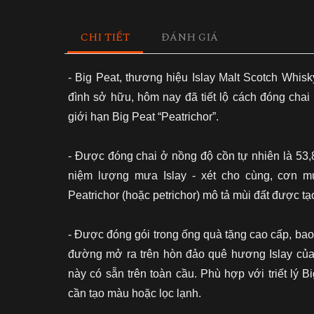
CHI TIẾT
ĐÁNH GIÁ
- Big Peat, thương hiệu Islay Malt Scotch Whis
đình sở hữu, hôm nay đã tiết lộ cách đóng cha
giới hạn Big Peat “Peatrichor”.
- Được đóng chai ở nồng độ cồn tự nhiên là 53
niệm lượng mưa Islay - xét cho cùng, cơn 
Peatrichor (hoặc petrichor) mô tả mùi đất được tạo
- Được đóng gói trong ống quà tặng cao cấp, bao
đường mở ra trên hòn đảo quê hương Islay củ
này có sẵn trên toàn cầu.
Phù hợp với triết lý 
cần tạo màu hoặc lọc lạnh.