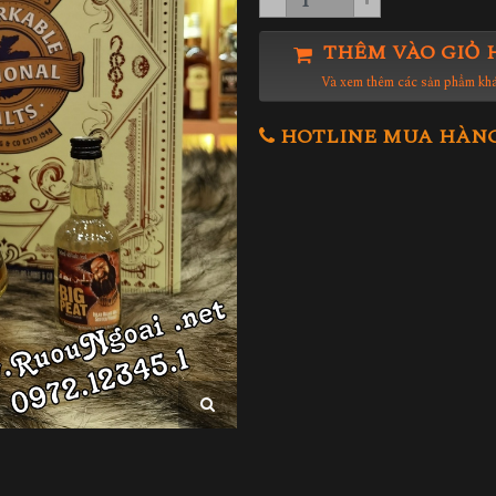
THÊM VÀO GIỎ 
Và xem thêm các sản phẩm kh
HOTLINE MUA HÀNG 0