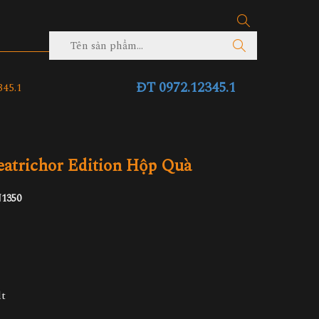
ĐT 0972.12345.1
45.1
eatrichor Edition Hộp Quà
1350
lt