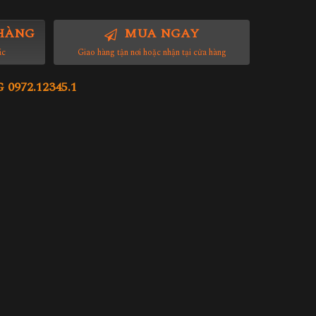
HÀNG
MUA NGAY
ác
Giao hàng tận nơi hoặc nhận tại cửa hàng
972.12345.1