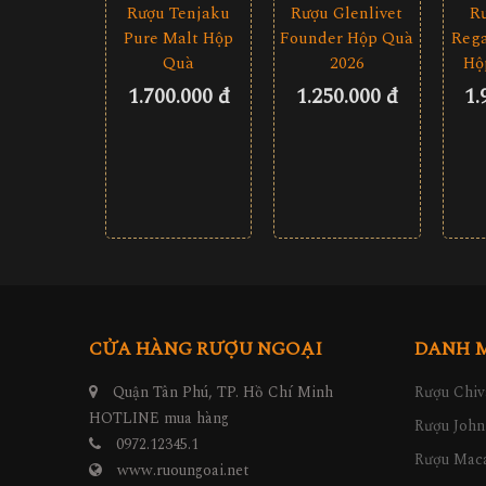
Rượu Tenjaku
Rượu Glenlivet
R
Pure Malt Hộp
Founder Hộp Quà
Rega
Quà
2026
Hộ
1.700.000 đ
1.250.000 đ
1.
CỬA HÀNG RƯỢU NGOẠI
DANH 
Quận Tân Phú, TP. Hồ Chí Minh
Rượu Chiv
HOTLINE mua hàng
Rượu John
0972.12345.1
Rượu Maca
www.ruoungoai.net