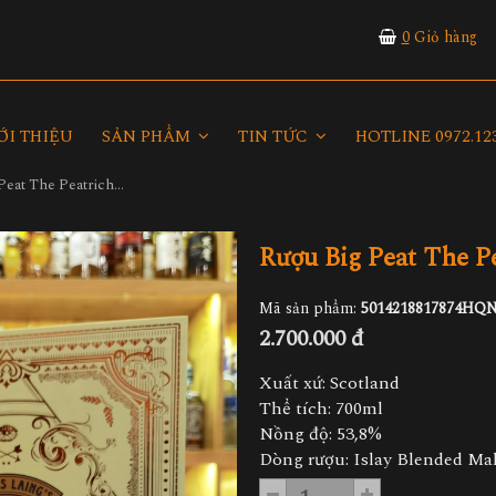
0
Giỏ hàng
ỚI THIỆU
SẢN PHẨM
TIN TỨC
HOTLINE 0972.123
Rượu Big Peat The Peatrichor Edition Hộp Quà
Rượu Big Peat The P
Mã sản phẩm:
5014218817874HQN
2.700.000 đ
Xuất xứ: Scotland
Thể tích: 700ml
Nồng độ: 53,8%
Dòng rượu: Islay Blended Ma