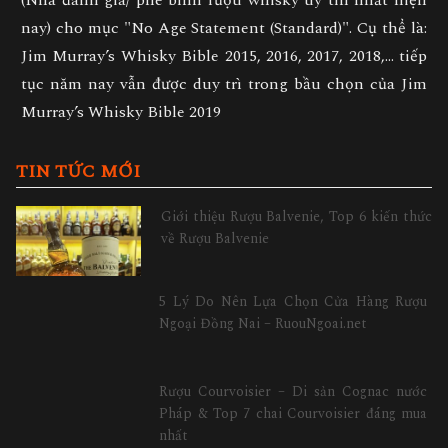
(Nhà đánh giá/ phê bình rượu whisky uy tín nhất hiện
nay) cho mục
"No Age Statement (Standard)"
. Cụ thể là:
Jim Murray’s Whisky Bible 2015, 2016, 2017, 2018,... tiếp
tục năm nay vẫn được duy trì trong bầu chọn của Jim
Murray’s Whisky Bible 2019
TIN TỨC MỚI
Giới thiệu Rượu Balvenie, Top 6 kiến thức
về Rượu Balvenie
5 Lý Do Nên Lựa Chọn Cửa Hàng Rượu
Ngoại Đồng Nai – RuouNgoai.net
Rượu Courvoisier – Di sản Cognac nước
Pháp & Top 7 chai Courvoisier đáng mua
nhất