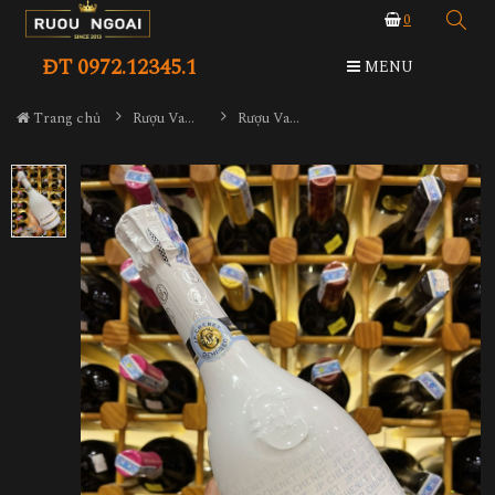
0
ĐT 0972.12345.1
MENU
Trang chủ
Rượu Vang
Rượu Vang Nổ JP.Chenet Ice Edition Trắng