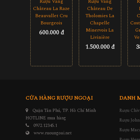
Rượu Vang
R
Rượu Vang
Château La Raze
Château De
Beauvallet Cru
C
Tholomies La
Bourgeois
Cost
Chapelle
Gr
Minervois La
600.000 đ
Ve
Livinière
3
1.500.000 đ
CỬA HÀNG RƯỢU NGOẠI
DANH 
Quận Tân Phú, TP. Hồ Chí Minh
Rượu Chiv
HOTLINE mua hàng
Rượu John
0972.12345.1
Rượu Maca
www.ruoungoai.net
Rượu Hen