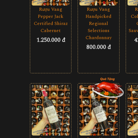
Rượu Vang
Rượu Vang
R
Pepper Jack
Handpicked
Col
Certified Shiraz
Regional
Cabernet
Selections
Sau
Chardonnay
1.250.000 đ
4
800.000 đ