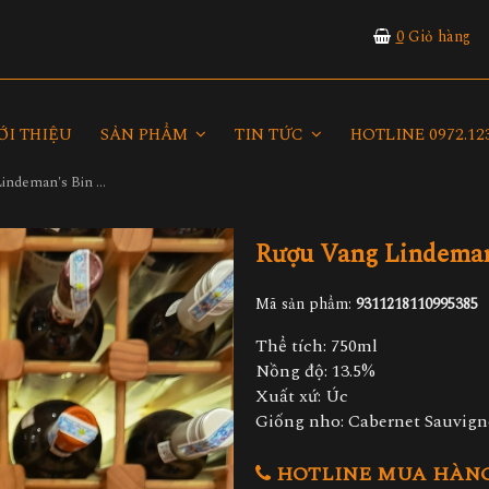
0
Giỏ hàng
ỚI THIỆU
SẢN PHẨM
TIN TỨC
HOTLINE 0972.123
Rượu Vang Lindeman's Bin 45 Cabernet Sauvignon
Rượu Vang Lindeman
Mã sản phẩm:
9311218110995385
Thể tích: 750ml
Nồng độ: 13.5%
Xuất xứ: Úc
Giống nho: Cabernet Sauvig
HOTLINE MUA HÀNG 0