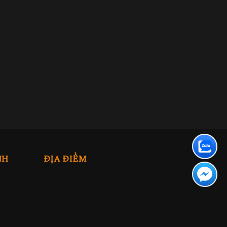
NH
ĐỊA ĐIỂM