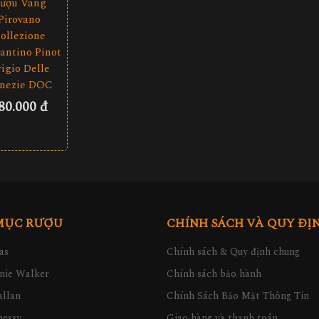
ượu Vang
Pirovano
ollezione
antino Pinot
igio Delle
nezie DOC
80.000 đ
MỤC RƯỢU
CHÍNH SÁCH VÀ QUY ĐỊ
as
Chính sách & Quy định chung
nie Walker
Chính sách bảo hành
llan
Chính Sách Bảo Mật Thông Tin
nessy
Giao hàng và thanh toán