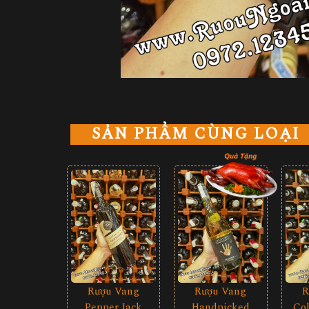
SẢN PHẨM CÙNG LOẠI
Rượu Vang
Rượu Vang
R
Pepper Jack
Handpicked
Col