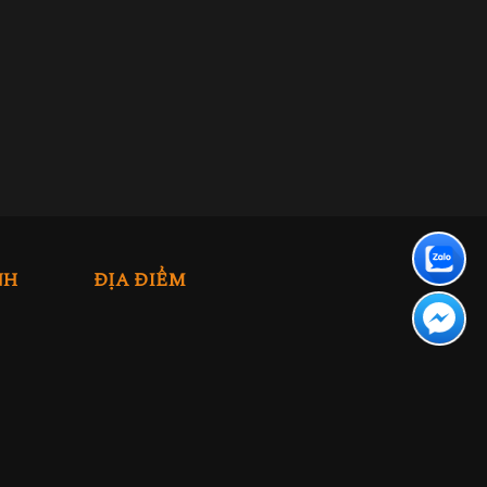
NH
ĐỊA ĐIỂM