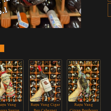
Rượu Vang Cigar
ượu Vang
Rượu Vang
Box Cabernet
ores Santos
Citran Bordeaux