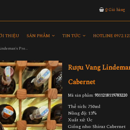
0
Giỏ hàng
ỚI THIỆU
SẢN PHẨM
TIN TỨC
HOTLINE 0972.123
Rượu Vang Lindeman's Premier Selection Shiraz Cabernet
Rượu Vang Lindeman'
Cabernet
Mã sản phẩm:
9311218119783220
Thể tích: 750ml
Nồng độ: 13%
Xuất xứ: Úc
Giống nho: Shiraz Cabernet