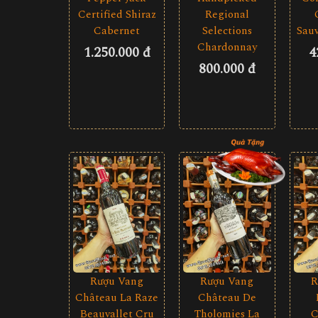
Certified Shiraz
Regional
Cabernet
Selections
Sau
Chardonnay
1.250.000 đ
4
800.000 đ
Rượu Vang
R
Rượu Vang
Château La Raze
Château De
Beauvallet Cru
C
Tholomies La