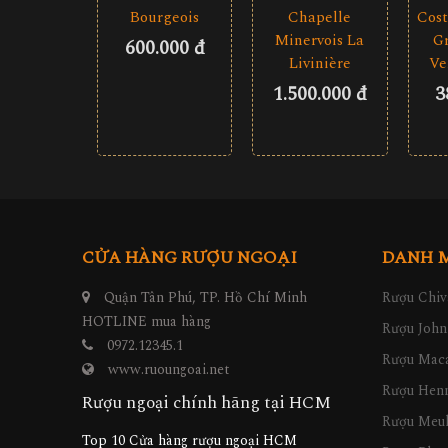
Bourgeois
Cost
Chapelle
Gr
Minervois La
600.000 đ
Ve
Livinière
3
1.500.000 đ
CỬA HÀNG RƯỢU NGOẠI
DANH 
Quận Tân Phú, TP. Hồ Chí Minh
Rượu Chiv
HOTLINE mua hàng
Rượu John
0972.12345.1
Rượu Maca
www.ruoungoai.net
Rượu Hen
Rượu ngoại chính hãng tại HCM
Rượu Meu
Top 10 Cửa hàng rượu ngoại HCM