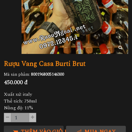
Rượu Vang Casa Burti Brut
Mã sản phẩm:
8001968005146300
450.000 đ
Xuất xứ: italy
Thể tích: 750ml
Nồng độ: 11%
THÊM VÀO GIỎ HÀNG
MUA NGAY