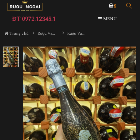
0
ĐT 0972.12345.1
MENU
Trang chủ
Rượu Vang
Rượu Vang Casa Burti Brut